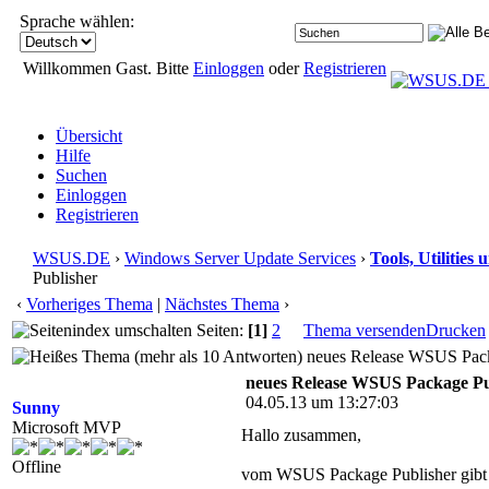
Sprache wählen:
Willkommen Gast. Bitte
Einloggen
oder
Registrieren
Übersicht
Hilfe
Suchen
Einloggen
Registrieren
WSUS.DE
›
Windows Server Update Services
›
Tools, Utilitie
Publisher
‹
Vorheriges Thema
|
Nächstes Thema
›
Seiten:
[1]
2
Thema versenden
Drucken
neues Release WSUS Packa
neues Release WSUS Package Pu
04.05.13 um 13:27:03
Sunny
Microsoft MVP
Hallo zusammen,
Offline
vom WSUS Package Publisher gibt 