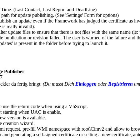
Time. (Last Contact, Last Report and DeadLine)
h for update publishing. (See 'Settings' Form for options)
lish an update even if the Framework has judged the certificate as inv
 is really invalid).
update files to ensure that there is not files with the same name (ie: the
blication or revision failed. The user is warned of the failure and t
es' is present in the folder before trying to launch it.
e Publisher
17
ckler da fertig bringt:
(Du musst Dich
Einloggen
oder
Registrieren
um 
 use the return code when using a VbScript.
t starting when UAC is enable.
w version is available.
 creation wizard.
 request, pre-fill WMI namespace with root\Cimv2 and allow to brows
generating a self-signed certificate or setting a new certificate, autom