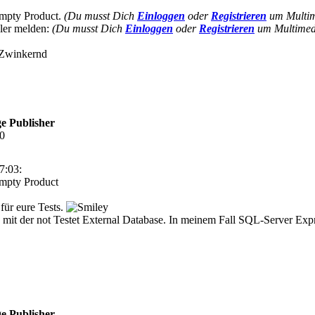
 Empty Product.
(Du musst Dich
Einloggen
oder
Registrieren
um Multime
ller melden:
(Du musst Dich
Einloggen
oder
Registrieren
um Multimedi
e Publisher
10
7:03:
Empty Product
für eure Tests.
ch mit der not Testet External Database. In meinem Fall SQL-Server Ex
e Publisher