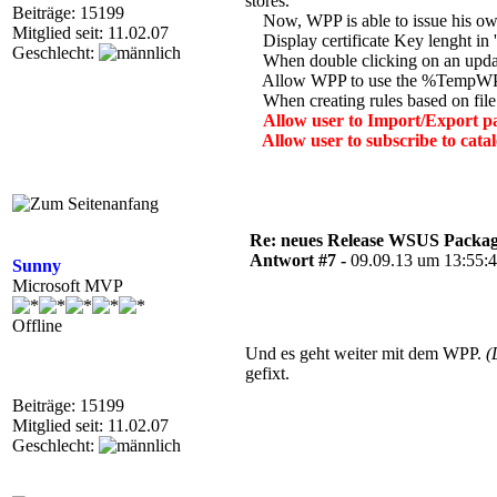
stores.
Beiträge: 15199
Now, WPP is able to issue his ow
Mitglied seit: 11.02.07
Display certificate Key lenght in 
Geschlecht:
When double clicking on an update
Allow WPP to use the %TempWPP% e
When creating rules based on file c
Allow user to Import/Export p
Allow user to subscribe to catalo
Re: neues Release WSUS Packag
Antwort #7 -
09.09.13 um 13:55:
Sunny
Microsoft MVP
Offline
Und es geht weiter mit dem WPP.
(
gefixt.
Beiträge: 15199
Mitglied seit: 11.02.07
Geschlecht: