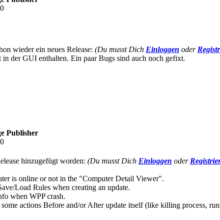
50
schon wieder ein neues Release:
(Du musst Dich
Einloggen
oder
Regist
t in der GUI enthalten. Ein paar Bugs sind auch noch gefixt.
e Publisher
40
Release hinzugefügt worden:
(Du musst Dich
Einloggen
oder
Registrie
er is online or not in the "Computer Detail Viewer".
 Save/Load Rules when creating an update.
 info when WPP crash.
ome actions Before and/or After update itself (like killing process, run