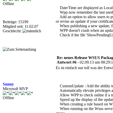
Offline
Date/Time are displayed as Local 
Wpp now remember the last used pat
Add an option to allow users to pub
or revise an update if your certificate
Beiträge: 15199
When publishing a new update, filter 
Mitglied seit: 11.02.07
WPP doesn't crash when an update pu
Geschlecht:
Check if the file 'ShowPendingUpdat
Re: neues Release WSUS Packag
Antwort #6 -
02.09.13 um 08:29:
Es ist einfach nur toll was der Entwi
Sunny
CustomUpdate : Add the ability to
Microsoft MVP
Automatically elevate privileges a
Allow WPP to check online if a ne
Offline
Speed up the display of the update
When creating a rule based on Wmi
When running on the Wsus server and 