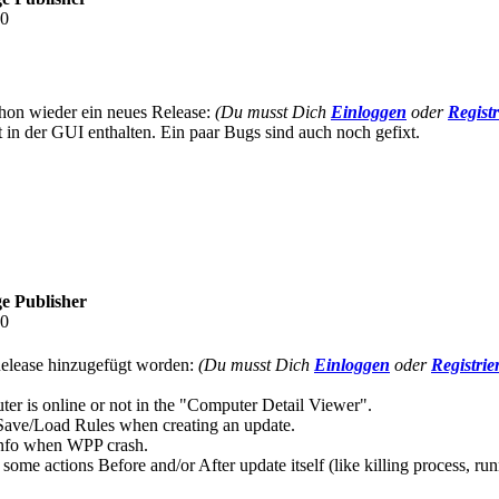
50
schon wieder ein neues Release:
(Du musst Dich
Einloggen
oder
Regist
t in der GUI enthalten. Ein paar Bugs sind auch noch gefixt.
e Publisher
40
Release hinzugefügt worden:
(Du musst Dich
Einloggen
oder
Registrie
er is online or not in the "Computer Detail Viewer".
 Save/Load Rules when creating an update.
 info when WPP crash.
ome actions Before and/or After update itself (like killing process, run