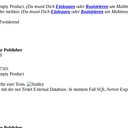
 Empty Product.
(Du musst Dich
Einloggen
oder
Registrieren
um Multime
ller melden:
(Du musst Dich
Einloggen
oder
Registrieren
um Multimedi
e Publisher
10
7:03:
Empty Product
für eure Tests.
ch mit der not Testet External Database. In meinem Fall SQL-Server Ex
e Publisher