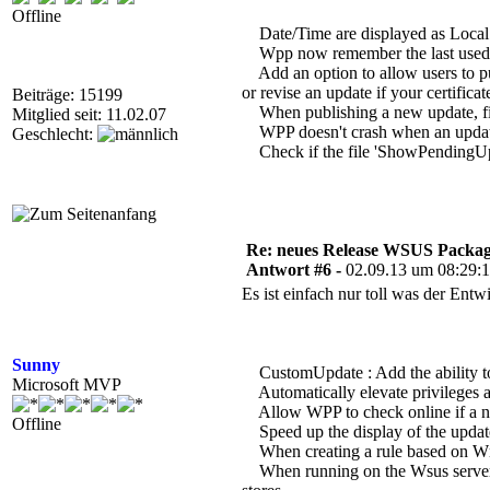
Offline
Date/Time are displayed as Local 
Wpp now remember the last used pat
Add an option to allow users to pub
or revise an update if your certificate
Beiträge: 15199
When publishing a new update, filter 
Mitglied seit: 11.02.07
WPP doesn't crash when an update pu
Geschlecht:
Check if the file 'ShowPendingUpdat
Re: neues Release WSUS Packag
Antwort #6 -
02.09.13 um 08:29:
Es ist einfach nur toll was der Entwi
Sunny
CustomUpdate : Add the ability to
Microsoft MVP
Automatically elevate privileges a
Allow WPP to check online if a ne
Offline
Speed up the display of the update
When creating a rule based on Wmi
When running on the Wsus server and 