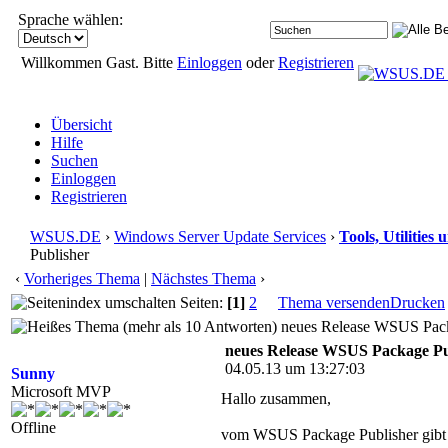
Sprache wählen:
Willkommen Gast. Bitte
Einloggen
oder
Registrieren
Übersicht
Hilfe
Suchen
Einloggen
Registrieren
WSUS.DE
›
Windows Server Update Services
›
Tools, Utilitie
Publisher
‹
Vorheriges Thema
|
Nächstes Thema
›
Seiten:
[1]
2
Thema versenden
Drucken
neues Release WSUS Packa
neues Release WSUS Package Pu
04.05.13 um 13:27:03
Sunny
Microsoft MVP
Hallo zusammen,
Offline
vom WSUS Package Publisher gibt 