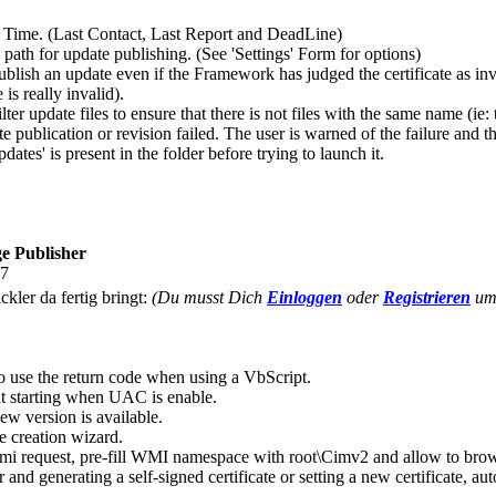
Time. (Last Contact, Last Report and DeadLine)
h for update publishing. (See 'Settings' Form for options)
lish an update even if the Framework has judged the certificate as inv
 is really invalid).
update files to ensure that there is not files with the same name (ie: the
blication or revision failed. The user is warned of the failure and t
es' is present in the folder before trying to launch it.
e Publisher
17
ckler da fertig bringt:
(Du musst Dich
Einloggen
oder
Registrieren
um 
 use the return code when using a VbScript.
t starting when UAC is enable.
w version is available.
 creation wizard.
 request, pre-fill WMI namespace with root\Cimv2 and allow to brows
generating a self-signed certificate or setting a new certificate, autom