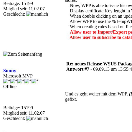
stores.
Beiträge: 15199
Now, WPP is able to issue his ow
Mitglied seit: 11.02.07
Display certificate Key lenght in 
Geschlecht:
When double clicking on an update
Allow WPP to use the %TempWPP% e
When creating rules based on file c
Allow user to Import/Export p
Allow user to subscribe to catalo
Re: neues Release WSUS Packag
Antwort #7 -
09.09.13 um 13:55:
Sunny
Microsoft MVP
Offline
Und es geht weiter mit dem WPP.
(
gefixt.
Beiträge: 15199
Mitglied seit: 11.02.07
Geschlecht: