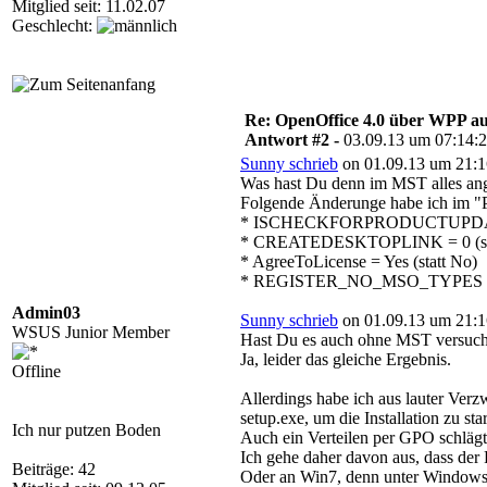
Mitglied seit: 11.02.07
Geschlecht:
Re: OpenOffice 4.0 über WPP aus
Antwort #2 -
03.09.13 um 07:14:
Sunny schrieb
on 01.09.13 um 21:1
Was hast Du denn im MST alles an
Folgende Änderunge habe ich im "
* ISCHECKFORPRODUCTUPDATES
* CREATEDESKTOPLINK = 0 (sta
* AgreeToLicense = Yes (statt No)
* REGISTER_NO_MSO_TYPES = 1 
Admin03
Sunny schrieb
on 01.09.13 um 21:1
WSUS Junior Member
Hast Du es auch ohne MST versuch
Ja, leider das gleiche Ergebnis.
Offline
Allerdings habe ich aus lauter Verz
setup.exe, um die Installation zu s
Ich nur putzen Boden
Auch ein Verteilen per GPO schlägt 
Ich gehe daher davon aus, dass der 
Beiträge: 42
Oder an Win7, denn unter Windows X