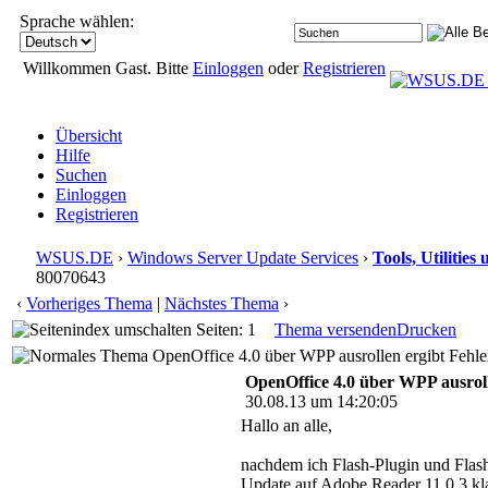
Sprache wählen:
Willkommen Gast. Bitte
Einloggen
oder
Registrieren
Übersicht
Hilfe
Suchen
Einloggen
Registrieren
WSUS.DE
›
Windows Server Update Services
›
Tools, Utilitie
80070643
‹
Vorheriges Thema
|
Nächstes Thema
›
Seiten: 1
Thema versenden
Drucken
OpenOffice 4.0 über WPP ausrollen ergibt Fehl
OpenOffice 4.0 über WPP ausroll
30.08.13 um 14:20:05
Hallo an alle,
nachdem ich Flash-Plugin und Flas
Update auf Adobe Reader 11.0.3 kla