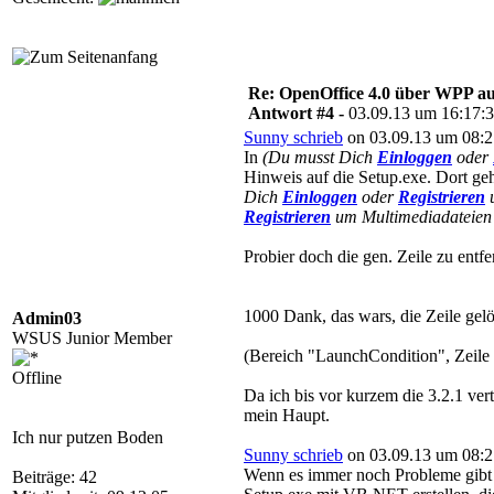
Re: OpenOffice 4.0 über WPP aus
Antwort #4 -
03.09.13 um 16:17:
Sunny schrieb
on 03.09.13 um 08:2
In
(Du musst Dich
Einloggen
oder
Hinweis auf die Setup.exe. Dort geht
Dich
Einloggen
oder
Registrieren
u
Registrieren
um Multimediadateien 
Probier doch die gen. Zeile zu entfe
1000 Dank, das wars, die Zeile gelös
Admin03
WSUS Junior Member
(Bereich "LaunchCondition", Zeile 
Offline
Da ich bis vor kurzem die 3.2.1 ver
mein Haupt.
Ich nur putzen Boden
Sunny schrieb
on 03.09.13 um 08:2
Wenn es immer noch Probleme gibt mi
Beiträge: 42