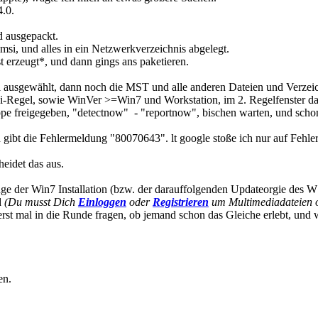
.0.
d ausgepackt.
si, und alles in ein Netzwerkverzeichnis abgelegt.
t erzeugt*, und dann gings ans paketieren.
i ausgewählt, dann noch die MST und alle anderen Dateien und Verzei
si-Regel, sowie WinVer >=Win7 und Workstation, im 2. Regelfenster d
e freigegeben, "detectnow" - "reportnow", bischen warten, und schon 
und gibt die Fehlermeldung "80070643". lt google stoße ich nur auf Fehl
heidet das aus.
der Win7 Installation (bzw. der darauffolgenden Updateorgie des WS
d
(Du musst Dich
Einloggen
oder
Registrieren
um Multimediadateien o
erst mal in die Runde fragen, ob jemand schon das Gleiche erlebt, und w
en.