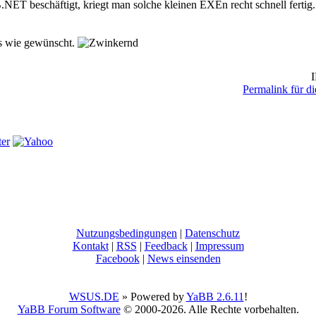
NET beschäftigt, kriegt man solche kleinen EXEn recht schnell fertig.
les wie gewünscht.
I
Permalink für di
Nutzungsbedingungen
|
Datenschutz
Kontakt
|
RSS
|
Feedback
|
Impressum
Facebook
|
News einsenden
WSUS.DE
» Powered by
YaBB 2.6.11
!
YaBB Forum Software
© 2000-2026. Alle Rechte vorbehalten.