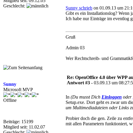
Mitglied seit: 09.12.05
Geschlecht:
Sunny schrieb
on 01.09.13 um 21:1
Gibt es ein Installationslog? Wenn 
Ich habe nur Einträge im eventlog g
Gruß
Admin 03
Wer Rechtschreib- und Grammatikfehl
Re: OpenOffice 4.0 über WPP aus
Antwort #3 -
03.09.13 um 08:27:
Sunny
Microsoft MVP
In
(Du musst Dich
Einloggen
oder
Offline
Setup.exe. Dort geht es zwar um die 
um Multimediadateien oder Links zu
Probier doch die gen. Zeile zu entf
Beiträge: 15199
mit allen Parametern funktioniert, 
Mitglied seit: 11.02.07
Geschlecht: