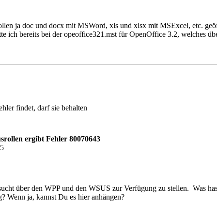
sollen ja doc und docx mit MSWord, xls und xlsx mit MSExcel, etc. geöf
tte ich bereits bei der opeoffice321.mst für OpenOffice 3.2, welches ü
er findet, darf sie behalten
rollen ergibt Fehler 80070643
35
ersucht über den WPP und den WSUS zur Verfügung zu stellen. Was ha
log? Wenn ja, kannst Du es hier anhängen?