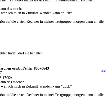
e nichts anderes macht als das MSI mit Parametern aufzurufen.
kann das machen.
and wen ich mich in Zukunft wenden kann *duck*
hön auf die ersten Rechner in meiner Testgruppe, morgen dann an alle.
er findet, darf sie behalten
rollen ergibt Fehler 80070643
Be
47
6:17:32:
kann das machen.
and wen ich mich in Zukunft wenden kann *duck*
hön auf die ersten Rechner in meiner Testgruppe, morgen dann an alle.