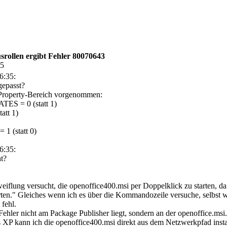
rollen ergibt Fehler 80070643
25
6:35:
gepasst?
Property-Bereich vorgenommen:
 = 0 (statt 1)
tt 1)
(statt 0)
6:35:
t?
weiflung versucht, die openoffice400.msi per Doppelklick zu starten, 
tarten." Gleiches wenn ich es über die Kommandozeile versuche, selbst 
fehl.
Fehler nicht am Package Publisher liegt, sondern an der openoffice.msi.
P kann ich die openoffice400.msi direkt aus dem Netzwerkpfad instal