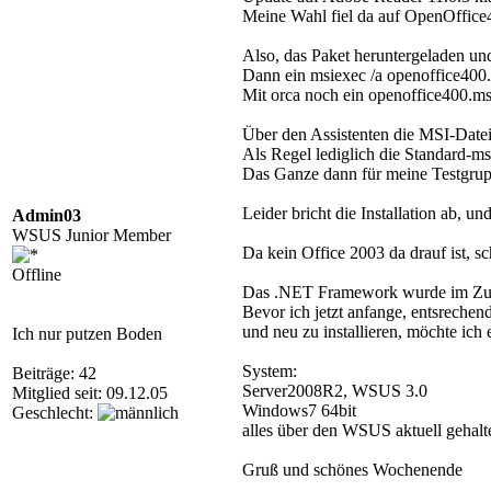
Meine Wahl fiel da auf OpenOffice4
Also, das Paket heruntergeladen un
Dann ein msiexec /a openoffice400.m
Mit orca noch ein openoffice400.ms
Über den Assistenten die MSI-Date
Als Regel lediglich die Standard-m
Das Ganze dann für meine Testgrupp
Leider bricht die Installation ab, 
Admin03
WSUS Junior Member
Da kein Office 2003 da drauf ist, sc
Offline
Das .NET Framework wurde im Zuge 
Bevor ich jetzt anfange, entsrechen
und neu zu installieren, möchte ich 
Ich nur putzen Boden
System:
Beiträge: 42
Server2008R2, WSUS 3.0
Mitglied seit: 09.12.05
Windows7 64bit
Geschlecht:
alles über den WSUS aktuell gehalt
Gruß und schönes Wochenende