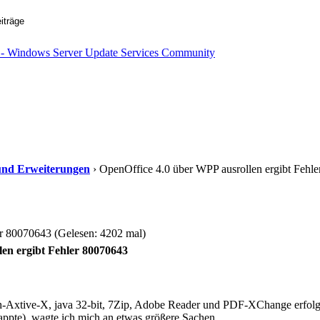
s und Erweiterungen
› OpenOffice 4.0 über WPP ausrollen ergibt Fehle
er 80070643 (Gelesen: 4202 mal)
en ergibt Fehler 80070643
h-Axtive-X, java 32-bit, 7Zip, Adobe Reader und PDF-XChange erfolg
ppte), wagte ich mich an etwas größere Sachen.