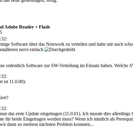
d das neue genehmigen, fertig.
d Adobe Reader + Flash
05
:32:
inige Software über das Netzwerk zu verteilen und habe mir auch scho
stallieren nervt einfach
 eine ordentlich Software zur SW-Verteilung im Einsatz haben. Welch
:32:
 ist 11.0.00):
iert?
:32:
n das erste Update eingetragen (11.0.01). Ich musste dies allerdings f
e für beide Eingetragen werden muss? Wenn ich nämlich als Prerequisit
Wo wir dann zu meinem nächsten Problem kommen...