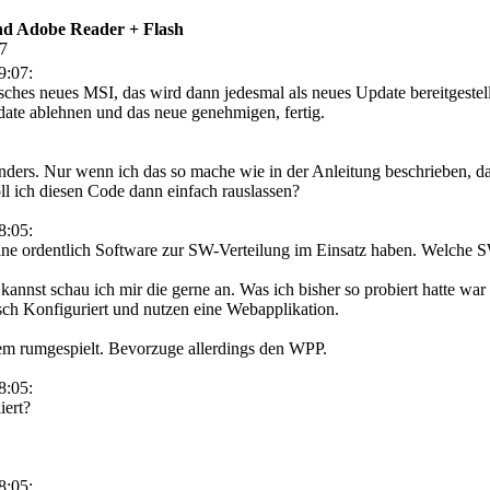
d Adobe Reader + Flash
27
9:07:
isches neues MSI, das wird dann jedesmal als neues Update bereitgestel
date ablehnen und das neue genehmigen, fertig.
 anders. Nur wenn ich das so mache wie in der Anleitung beschrieben, 
soll ich diesen Code dann einfach rauslassen?
8:05:
 eine ordentlich Software zur SW-Verteilung im Einsatz haben. Welch
annst schau ich mir die gerne an. Was ich bisher so probiert hatte wa
sch Konfiguriert und nutzen eine Webapplikation.
idem rumgespielt. Bevorzuge allerdings den WPP.
8:05:
iert?
8:05: