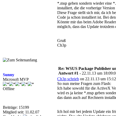
*.msp geben sondern wieder eine *.
installiert, die die vorherige Version
Diese Frage stellt sich mir, da ich b
Code ja schon installiert ist. Bei de
Könnte mir das beim Adobe Reader a
möglich, dass das Update trotzdem d
Gruß
Ch3p
Re: WSUS Package Publisher un
Antwort #1 -
22.11.13 um 18:09:
Sunny
Ch3p schrieb
on 22.11.13 um 15:12
Microsoft MVP
So nun meine Fragen zum Flash:
Ich habe sowohl für die ActiveX Ver
Offline
wird es ja keine *.msp geben sonder
das dann auch auf Rechnern installie
Beiträge: 15199
Ich hol mir bei jedem Update ein fr
Mitglied seit: 11.02.07