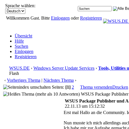
Sprache wählen:
Willkommen Gast. Bitte
Einloggen
oder
Registrieren
Übersicht
Hilfe
Suchen
Einloggen
Registrieren
WSUS.DE
›
Windows Server Update Services
›
Tools, Utilitie
Flash
‹
Vorheriges Thema
|
Nächstes Thema
›
Seiten:
[1]
2
Thema versenden
Drucken
WSUS Package Publisher u
WSUS Package Publisher und A
22.11.13 um 15:12:32
Erst mal Hallo an die Community. I
Nun musste ich mich allerdings auc
Ich habe mir zur Aufgabe gemacht e