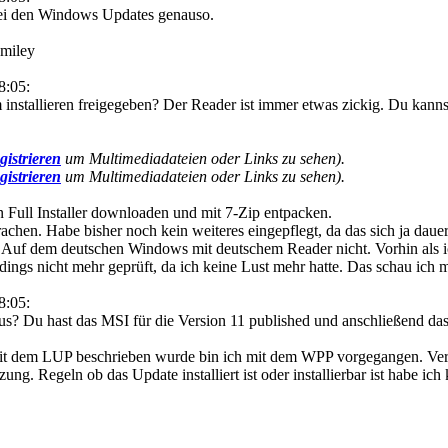
 bei den Windows Updates genauso.
8:05:
nstallieren freigegeben? Der Reader ist immer etwas zickig. Du kanns
gistrieren
um Multimediadateien oder Links zu sehen).
gistrieren
um Multimediadateien oder Links zu sehen).
 Full Installer downloaden und mit 7-Zip entpacken.
rachen. Habe bisher noch kein weiteres eingepflegt, da das sich ja dau
t. Auf dem deutschen Windows mit deutschem Reader nicht. Vorhin als ic
erdings nicht mehr geprüft, da ich keine Lust mehr hatte. Das schau ich 
8:05:
s? Du hast das MSI für die Version 11 published und anschließend da
 mit dem LUP beschrieben wurde bin ich mit dem WPP vorgegangen. V
zung. Regeln ob das Update installiert ist oder installierbar ist habe ich k