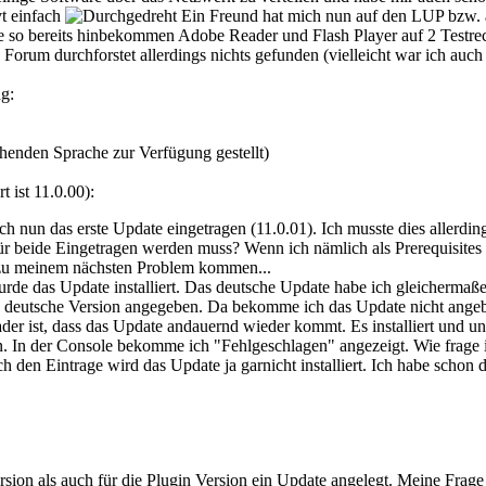
vt einfach
Ein Freund hat mich nun auf den LUP bzw. 
habe so bereits hinbekommen Adobe Reader und Flash Player auf 2 Testre
s Forum durchforstet allerdings nichts gefunden (vielleicht war ich auc
g:
henden Sprache zur Verfügung gestellt)
 ist 11.0.00):
 nun das erste Update eingetragen (11.0.01). Ich musste dies allerding
r beide Eingetragen werden muss? Wenn ich nämlich als Prerequisites b
n zu meinem nächsten Problem kommen...
rde das Update installiert. Das deutsche Update habe ich gleichermaßen
ie deutsche Version angegeben. Da bekomme ich das Update nicht angeb
 ist, dass das Update andauernd wieder kommt. Es installiert und un
n. In der Console bekomme ich "Fehlgeschlagen" angezeigt. Wie frage i
ch den Eintrage wird das Update ja garnicht installiert. Ich habe schon
sion als auch für die Plugin Version ein Update angelegt. Meine Frage d