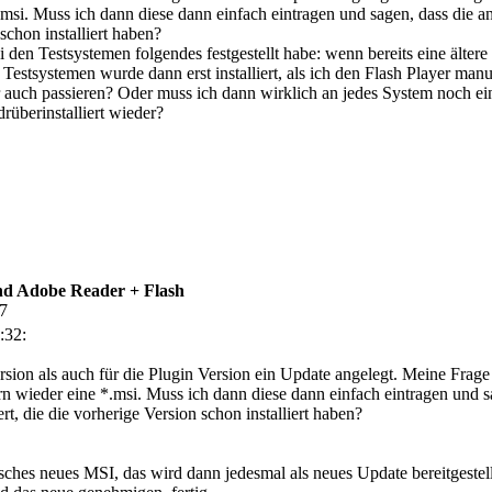
msi. Muss ich dann diese dann einfach eintragen und sagen, dass die a
 schon installiert haben?
ei den Testsystemen folgendes festgestellt habe: wenn bereits eine ältere
n Testsystemen wurde dann erst installiert, als ich den Flash Player manuel
uch passieren? Oder muss ich dann wirklich an jedes System noch einma
rüberinstalliert wieder?
d Adobe Reader + Flash
07
:32:
sion als auch für die Plugin Version ein Update angelegt. Meine Frage 
n wieder eine *.msi. Muss ich dann diese dann einfach eintragen und s
rt, die die vorherige Version schon installiert haben?
isches neues MSI, das wird dann jedesmal als neues Update bereitgestel