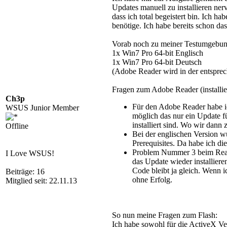
Updates manuell zu installieren ner
dass ich total begeistert bin. Ich 
benötige. Ich habe bereits schon da
Vorab noch zu meiner Testumgebun
1x Win7 Pro 64-bit Englisch
1x Win7 Pro 64-bit Deutsch
(Adobe Reader wird in der entsprec
Fragen zum Adobe Reader (installiert
Ch3p
Für den Adobe Reader habe ich
WSUS Junior Member
möglich das nur ein Update fü
installiert sind. Wo wir dan
Offline
Bei der englischen Version wu
Prerequisites. Da habe ich d
Problem Nummer 3 beim Reader
I Love WSUS!
das Update wieder installiere
Code bleibt ja gleich. Wenn i
Beiträge: 16
ohne Erfolg.
Mitglied seit: 22.11.13
So nun meine Fragen zum Flash:
Ich habe sowohl für die ActiveX Ver