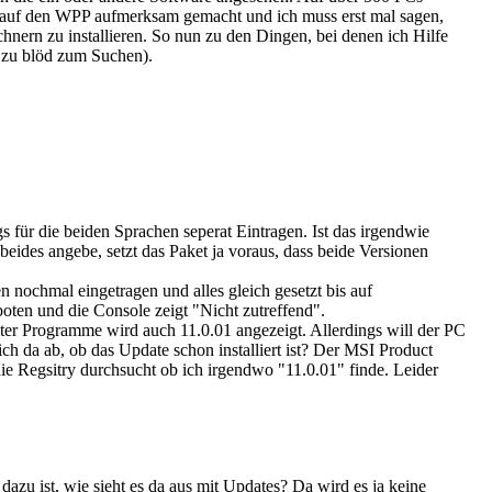
auf den WPP aufmerksam gemacht und ich muss erst mal sagen,
chnern zu installieren. So nun zu den Dingen, bei denen ich Hilfe
h zu blöd zum Suchen).
s für die beiden Sprachen seperat Eintragen. Ist das irgendwie
eides angebe, setzt das Paket ja voraus, dass beide Versionen
 nochmal eingetragen und alles gleich gesetzt bis auf
oten und die Console zeigt "Nicht zutreffend".
ter Programme wird auch 11.0.01 angezeigt. Allerdings will der PC
ch da ab, ob das Update schon installiert ist? Der MSI Product
 die Regsitry durchsucht ob ich irgendwo "11.0.01" finde. Leider
azu ist, wie sieht es da aus mit Updates? Da wird es ja keine