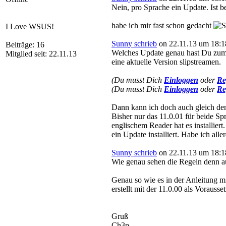
Nein, pro Sprache ein Update. Ist
habe ich mir fast schon gedacht
I Love WSUS!
Sunny schrieb
on 22.11.13 um 18:1
Beiträge: 16
Welches Update genau hast Du zum i
Mitglied seit: 22.11.13
eine aktuelle Version slipstreamen.
(Du musst Dich
Einloggen
oder
Re
(Du musst Dich
Einloggen
oder
Re
Dann kann ich doch auch gleich den
Bisher nur das 11.0.01 für beide Sp
englischem Reader hat es installier
ein Update installiert. Habe ich all
Sunny schrieb
on 22.11.13 um 18:1
Wie genau sehen die Regeln denn au
Genau so wie es in der Anleitung
erstellt mit der 11.0.00 als Vorausset
Gruß
Ch3p