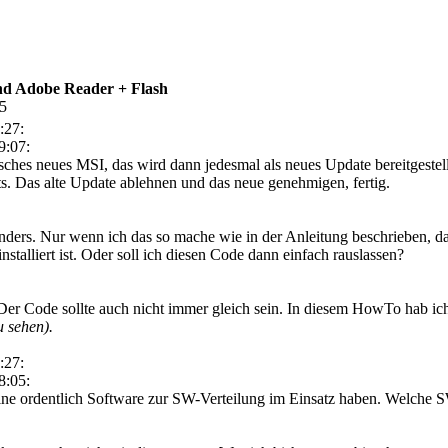
d Adobe Reader + Flash
05
:27:
9:07:
isches neues MSI, das wird dann jedesmal als neues Update bereitgeste
hts. Das alte Update ablehnen und das neue genehmigen, fertig.
t anders. Nur wenn ich das so mache wie in der Anleitung beschrieben
 installiert ist. Oder soll ich diesen Code dann einfach rauslassen?
 Der Code sollte auch nicht immer gleich sein. In diesem HowTo hab ic
 sehen).
:27:
8:05:
eine ordentlich Software zur SW-Verteilung im Einsatz haben. Welche