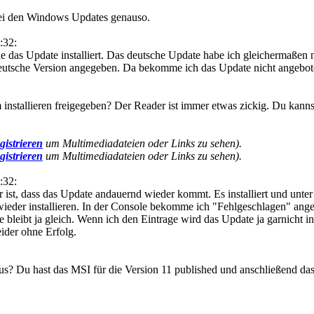
 bei den Windows Updates genauso.
:32:
e das Update installiert. Das deutsche Update habe ich gleichermaßen n
 deutsche Version angegeben. Da bekomme ich das Update nicht angebote
nstallieren freigegeben? Der Reader ist immer etwas zickig. Du kannst
gistrieren
um Multimediadateien oder Links zu sehen).
gistrieren
um Multimediadateien oder Links zu sehen).
:32:
st, dass das Update andauernd wieder kommt. Es installiert und unte
wieder installieren. In der Console bekomme ich "Fehlgeschlagen" ange
e bleibt ja gleich. Wenn ich den Eintrage wird das Update ja garnicht in
ider ohne Erfolg.
s? Du hast das MSI für die Version 11 published und anschließend da