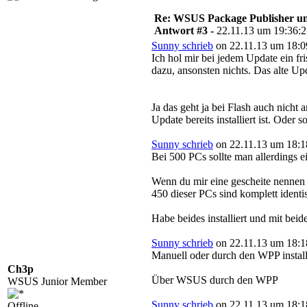
Re: WSUS Package Publisher un
Antwort #3 -
22.11.13 um 19:36:
Sunny schrieb
on 22.11.13 um 18:0
Ich hol mir bei jedem Update ein fr
dazu, ansonsten nichts. Das alte Up
Ja das geht ja bei Flash auch nicht
Update bereits installiert ist. Oder 
Sunny schrieb
on 22.11.13 um 18:1
Bei 500 PCs sollte man allerdings
Wenn du mir eine gescheite nennen k
450 dieser PCs sind komplett identi
Habe beides installiert und mit be
Sunny schrieb
on 22.11.13 um 18:1
Manuell oder durch den WPP install
Ch3p
Über WSUS durch den WPP
WSUS Junior Member
Sunny schrieb
on 22.11.13 um 18:1
Offline