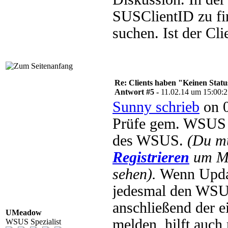
SUSClientID zu fi
suchen. Ist der Cl
Re: Clients haben "Keinen Statu
Antwort #5 -
11.02.14 um 15:00:
Sunny schrieb
on 0
Prüfe gem. WSUS 
des WSUS.
(Du m
Registrieren
um Mu
sehen).
Wenn Update
jedesmal den WSUS 
anschließend der e
UMeadow
melden, hilft auch 
WSUS Spezialist