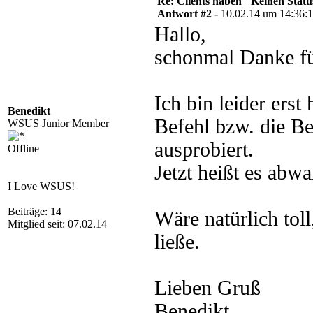
Re: Clients haben "Keinen Statu
Antwort #2 -
10.02.14 um 14:36:
Hallo,
schonmal Danke fü
Ich bin leider erst
Benedikt
Befehl bzw. die Be
WSUS Junior Member
ausprobiert.
Offline
Jetzt heißt es abw
I Love WSUS!
Beiträge: 14
Wäre natürlich tol
Mitglied seit: 07.02.14
ließe.
Lieben Gruß
Benedikt