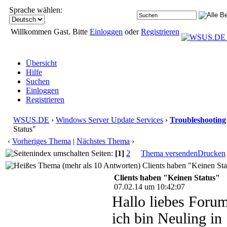
Sprache wählen:
Willkommen Gast. Bitte
Einloggen
oder
Registrieren
Übersicht
Hilfe
Suchen
Einloggen
Registrieren
WSUS.DE
›
Windows Server Update Services
›
Troubleshooting
Status"
‹
Vorheriges Thema
|
Nächstes Thema
›
Seiten:
[1]
2
Thema versenden
Drucken
Clients haben "Keinen Sta
Clients haben "Keinen Status"
07.02.14 um 10:42:07
Hallo liebes Forum
ich bin Neuling i