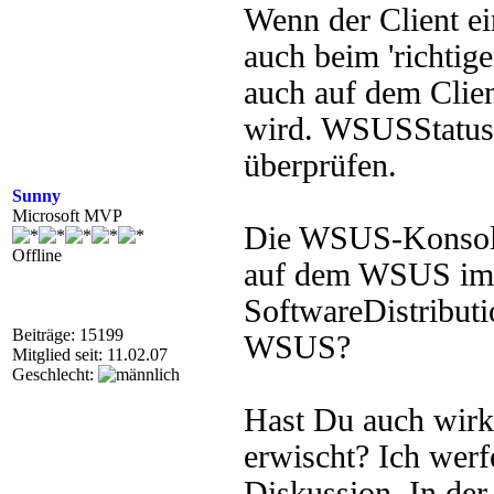
Wenn der Client ei
auch beim 'richti
auch auf dem Clien
wird. WSUSStatusSe
überprüfen.
Sunny
Microsoft MVP
Die WSUS-Konsole 
Offline
auf dem WSUS im E
SoftwareDistribut
Beiträge: 15199
WSUS?
Mitglied seit: 11.02.07
Geschlecht:
Hast Du auch wirk
erwischt? Ich werf
Diskussion. In de