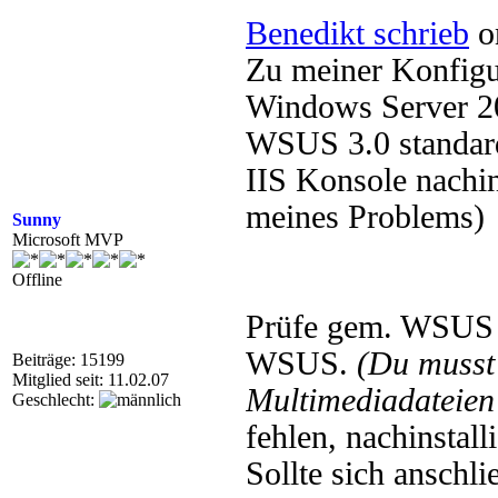
Benedikt schrieb
o
Zu meiner Konfigu
Windows Server 200
WSUS 3.0 standard
IIS Konsole nachins
meines Problems)
Sunny
Microsoft MVP
Offline
Prüfe gem. WSUS 
WSUS.
(Du muss
Beiträge: 15199
Mitglied seit: 11.02.07
Multimediadateien 
Geschlecht:
fehlen, nachinstal
Sollte sich anschl