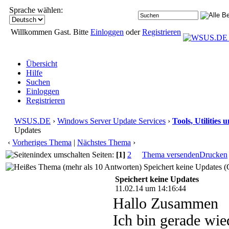
Sprache wählen:
Willkommen Gast. Bitte
Einloggen
oder
Registrieren
Übersicht
Hilfe
Suchen
Einloggen
Registrieren
WSUS.DE
›
Windows Server Update Services
›
Tools, Utilities
Updates
‹
Vorheriges Thema
|
Nächstes Thema
›
Seiten:
[1]
2
Thema versenden
Drucken
Speichert keine Updates (
Speichert keine Updates
11.02.14 um 14:16:44
Hallo Zusammen
Ich bin gerade wi