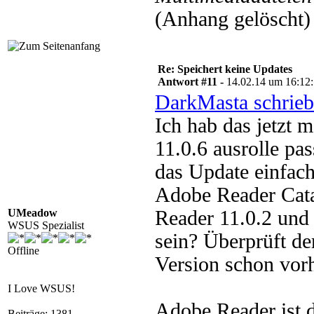
(Anhang gelöscht)
Re: Speichert keine Updates
Antwort #11 -
14.02.14 um 16:12
DarkMasta schrieb
Ich hab das jetzt 
11.0.6 ausrolle pa
das Update einfac
Adobe Reader Catal
UMeadow
Reader 11.0.2 und 
WSUS Spezialist
sein? Überprüft d
Offline
Version schon vorh
I Love WSUS!
Adobe Reader ist da
Beiträge: 1381