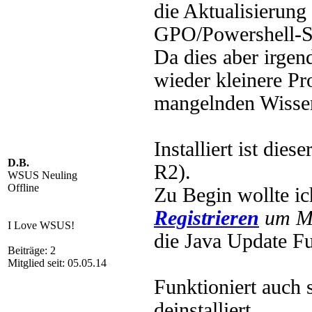
die Aktualisierung 
GPO/Powershell-St
Da dies aber irgen
wieder kleinere Pr
mangelnden Wissen
Installiert ist di
D.B.
R2).
WSUS Neuling
Offline
Zu Begin wollte i
Registrieren
um Mu
I Love WSUS!
die Java Update Fu
Beiträge: 2
Mitglied seit: 05.05.14
Funktioniert auch 
deinstalliert.