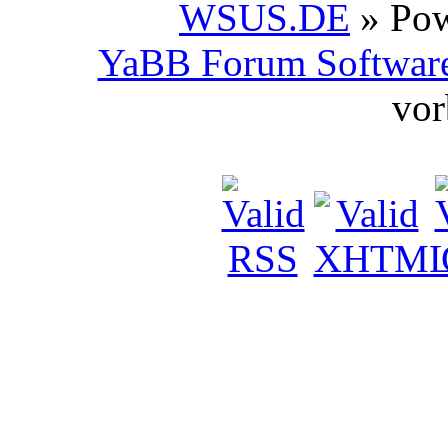
WSUS.DE
» Po
YaBB Forum Softwar
vor