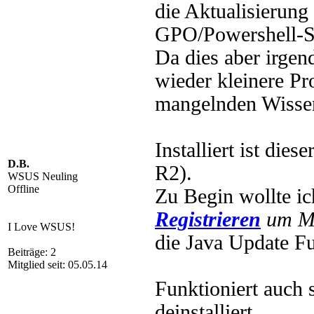
die Aktualisierung 
GPO/Powershell-St
Da dies aber irgen
wieder kleinere Pr
mangelnden Wissen
Installiert ist di
D.B.
R2).
WSUS Neuling
Offline
Zu Begin wollte i
Registrieren
um Mu
I Love WSUS!
die Java Update Fu
Beiträge: 2
Mitglied seit: 05.05.14
Funktioniert auch 
deinstalliert.