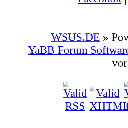
WSUS.DE
» Po
YaBB Forum Softwar
vor