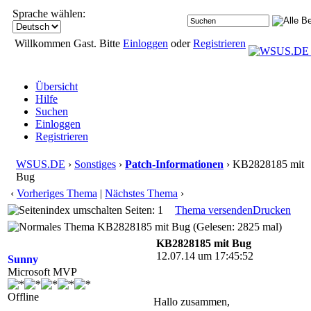
Sprache wählen:
Willkommen Gast. Bitte
Einloggen
oder
Registrieren
Übersicht
Hilfe
Suchen
Einloggen
Registrieren
WSUS.DE
›
Sonstiges
›
Patch-Informationen
› KB2828185 mit
Bug
‹
Vorheriges Thema
|
Nächstes Thema
›
Seiten: 1
Thema versenden
Drucken
KB2828185 mit Bug (Gelesen: 2825 mal)
KB2828185 mit Bug
12.07.14 um 17:45:52
Sunny
Microsoft MVP
Offline
Hallo zusammen,