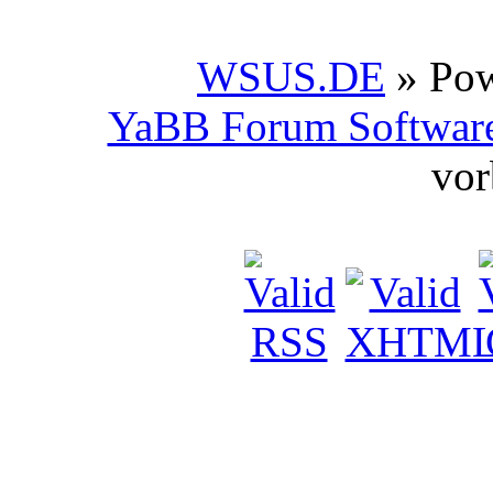
WSUS.DE
» Po
YaBB Forum Softwar
vor