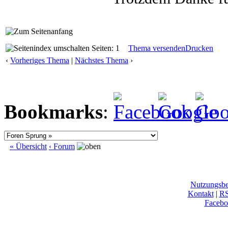
Seiten: 1
Thema versenden
Drucken
‹
Vorheriges Thema
|
Nächstes Thema
›
Bookmarks
:
« Übersicht
‹ Forum
Nutzungsb
Kontakt
|
R
Facebo