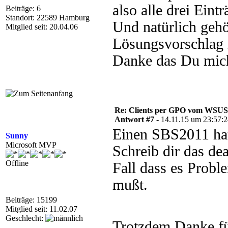
also alle drei Eint
Beiträge: 6
Standort: 22589 Hamburg
Und natürlich geh
Mitglied seit: 20.04.06
Lösungsvorschlag 
Danke das Du mich 
Re: Clients per GPO vom WSUS
Antwort #7 -
14.11.15 um 23:57:
Einen SBS2011 hatt
Sunny
Microsoft MVP
Schreib dir das de
Offline
Fall dass es Probl
mußt.
Beiträge: 15199
Mitglied seit: 11.02.07
Geschlecht:
Trotzdem Danke f