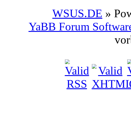
WSUS.DE
» Po
YaBB Forum Softwar
vor