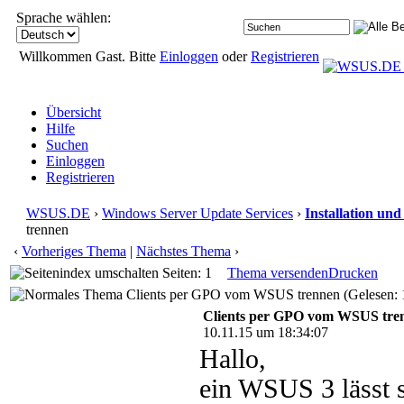
Sprache wählen:
Willkommen Gast. Bitte
Einloggen
oder
Registrieren
Übersicht
Hilfe
Suchen
Einloggen
Registrieren
WSUS.DE
›
Windows Server Update Services
›
Installation un
trennen
‹
Vorheriges Thema
|
Nächstes Thema
›
Seiten: 1
Thema versenden
Drucken
Clients per GPO vom WSUS trennen (Gelesen: 
Clients per GPO vom WSUS tre
10.11.15 um 18:34:07
Hallo,
ein WSUS 3 lässt 