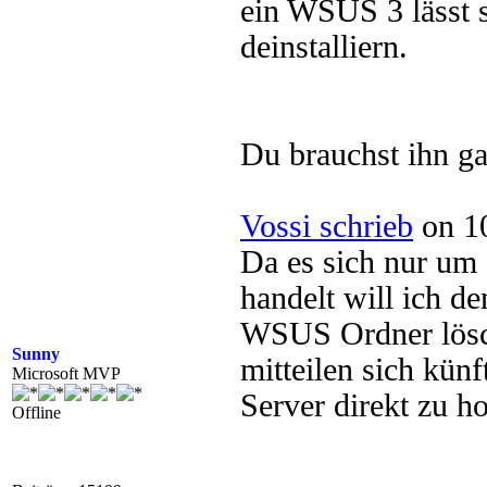
ein WSUS 3 lässt 
deinstalliern.
Du brauchst ihn gar
Vossi schrieb
on 10
Da es sich nur um 
handelt will ich d
WSUS Ordner lösc
Sunny
mitteilen sich kün
Microsoft MVP
Server direkt zu ho
Offline