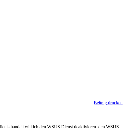
Beitrag drucken
Clients handelt will ich den WSUS Dienst deaktivieren, den WSUS