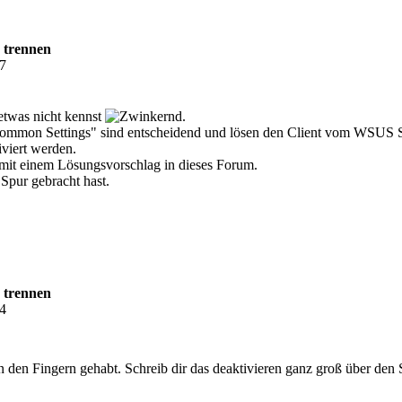
 trennen
37
 etwas nicht kennst
.
ommon Settings" sind entscheidend und lösen den Client vom WSUS Ser
iviert werden.
mit einem Lösungsvorschlag in dieses Forum.
Spur gebracht hast.
 trennen
24
n den Fingern gehabt. Schreib dir das deaktivieren ganz groß über den 