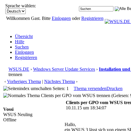
Sprache wählen:
Willkommen Gast. Bitte
Einloggen
oder
Registrieren
Übersicht
Hilfe
Suchen
Einloggen
Registrieren
WSUS.DE
›
Windows Server Update Services
›
Installation un
trennen
‹
Vorheriges Thema
|
Nächstes Thema
›
Seiten: 1
Thema versenden
Drucken
Clients per GPO vom WSUS trennen (Gelesen: 
Clients per GPO vom WSUS tre
10.11.15 um 18:34:07
Vossi
WSUS Neuling
Offline
Hallo,
ein WSUS 3 lässt sich von einem SB