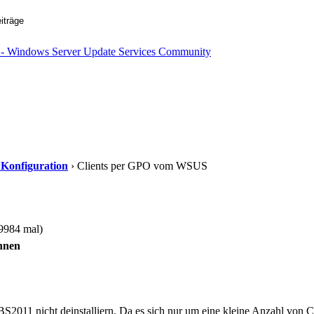
d Konfiguration
› Clients per GPO vom WSUS
9984 mal)
nnen
S2011 nicht deinstalliern. Da es sich nur um eine kleine Anzahl von 