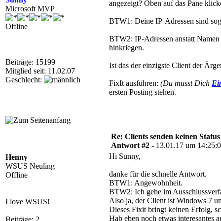
angezeigt? Oben auf das Pane klick
Microsoft MVP
BTW1: Deine IP-Adressen sind sog. p
Offline
BTW2: IP-Adressen anstatt Namen i
hinkriegen.
Beiträge: 15199
Ist das der einzigste Client der Ärg
Mitglied seit: 11.02.07
Geschlecht:
FixIt ausführen:
(Du musst Dich
Ei
ersten Posting stehen.
Re: Clients senden keinen Statu
Antwort #2 -
13.01.17 um 14:25:
Hi Sunny,
Henny
WSUS Neuling
danke für die schnelle Antwort.
Offline
BTW1: Angewohnheit.
BTW2: Ich gehe im Ausschlussverfahr
Also ja, der Client ist Windows 7 
I love WSUS!
Dieses Fixit bringt keinen Erfolg, sc
Hab eben noch etwas interesantes 
Beiträge: 2