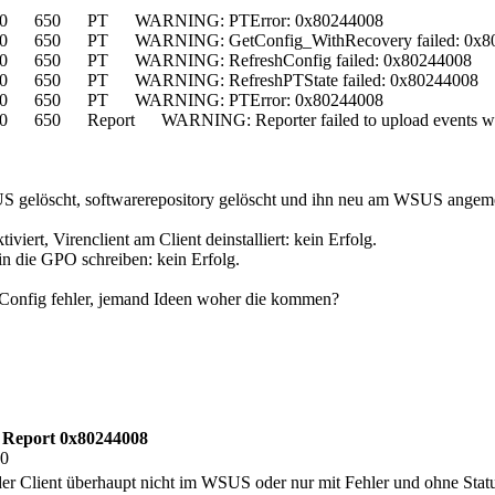
840 650 PT WARNING: PTError: 0x80244008
0 650 PT WARNING: GetConfig_WithRecovery failed: 0x8
0 650 PT WARNING: RefreshConfig failed: 0x80244008
0 650 PT WARNING: RefreshPTState failed: 0x80244008
840 650 PT WARNING: PTError: 0x80244008
650 Report WARNING: Reporter failed to upload events with
S gelöscht, softwarerepository gelöscht und ihn neu am WSUS angemel
viert, Virenclient am Client deinstalliert: kein Erfolg.
 die GPO schreiben: kein Erfolg.
Config fehler, jemand Ideen woher die kommen?
s Report 0x80244008
10
 der Client überhaupt nicht im WSUS oder nur mit Fehler und ohne Stat