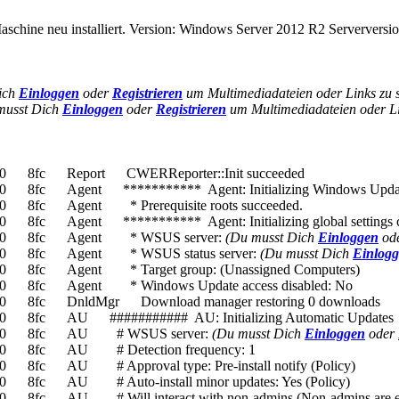
schine neu installiert. Version: Windows Server 2012 R2 Serverversi
ich
Einloggen
oder
Registrieren
um Multimediadateien oder Links zu 
musst Dich
Einloggen
oder
Registrieren
um Multimediadateien oder Li
0 8fc Report CWERReporter::Init succeeded
8fc Agent *********** Agent: Initializing Windows Updat
 8fc Agent * Prerequisite roots succeeded.
fc Agent *********** Agent: Initializing global settings 
840 8fc Agent * WSUS server:
(Du musst Dich
Einloggen
od
40 8fc Agent * WSUS status server:
(Du musst Dich
Einlog
 8fc Agent * Target group: (Unassigned Computers)
0 8fc Agent * Windows Update access disabled: No
 8fc DnldMgr Download manager restoring 0 downloads
 8fc AU ########### AU: Initializing Automatic Updates 
 840 8fc AU # WSUS server:
(Du musst Dich
Einloggen
oder
0 8fc AU # Detection frequency: 1
8fc AU # Approval type: Pre-install notify (Policy)
8fc AU # Auto-install minor updates: Yes (Policy)
fc AU # Will interact with non-admins (Non-admins are elev