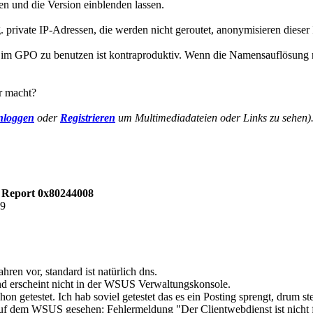
en und die Version einblenden lassen.
rivate IP-Adressen, die werden nicht geroutet, anonymisieren dieser IP
m GPO zu benutzen ist kontraproduktiv. Wenn die Namensauflösung nic
er macht?
nloggen
oder
Registrieren
um Multimediadateien oder Links zu sehen)
s Report 0x80244008
09
en vor, standard ist natürlich dns.
und erscheint nicht in der WSUS Verwaltungskonsole.
hon getestet. Ich hab soviel getestet das es ein Posting sprengt, drum ste
auf dem WSUS gesehen: Fehlermeldung "Der Clientwebdienst ist nicht 