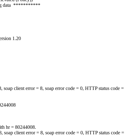
g data ***********
sion 1.20
ient error = 8, soap error code = 0, HTTP status code =
244008
 hr = 80244008.
ient error = 8, soap error code = 0, HTTP status code =