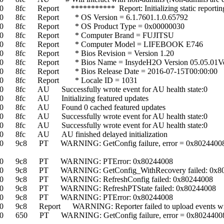
fc Report *********** Report: Initializing static reportin
 8fc Report * OS Version = 6.1.7601.1.0.65792
0 8fc Report * OS Product Type = 0x00000030
40 8fc Report * Computer Brand = FUJITSU
40 8fc Report * Computer Model = LIFEBOOK E746
 8fc Report * Bios Revision = Version 1.20
 8fc Report * Bios Name = InsydeH2O Version 05.05.01Ver
 8fc Report * Bios Release Date = 2016-07-15T00:00:00
40 8fc Report * Locale ID = 1031
8fc AU Successfully wrote event for AU health state:0
 8fc AU Initializing featured updates
0 8fc AU Found 0 cached featured updates
8fc AU Successfully wrote event for AU health state:0
8fc AU Successfully wrote event for AU health state:0
 8fc AU AU finished delayed initialization
8 PT WARNING: GetConfig failure, error = 0x80244008, soap cl
840 9c8 PT WARNING: PTError: 0x80244008
0 9c8 PT WARNING: GetConfig_WithRecovery failed: 0x80
0 9c8 PT WARNING: RefreshConfig failed: 0x80244008
0 9c8 PT WARNING: RefreshPTState failed: 0x80244008
840 9c8 PT WARNING: PTError: 0x80244008
9c8 Report WARNING: Reporter failed to upload events with
0 PT WARNING: GetConfig failure, error = 0x80244008, soap cl