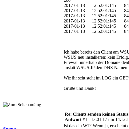
200
2017-01-13 12:52:01:145 
2017-01-13 12:52:01:145 84
2017-01-13 12:52:01:145 84
2017-01-13 12:52:01:145 84
2017-01-13 12:52:01:145 
2017-01-13 12:52:01:145 840 
Ich habe bereits den Client am WSU
WSUS neu installieren: kein Erfolg.
Firewall innerhalb der Domäne deakti
anstatt WSUS-IP den DNS Namen in
Wie ihr seht steht im LOG ein GET
Grüße und Dank!
Re: Clients senden keinen Statu
Antwort #1 -
13.01.17 um 14:12:
Ist das ein W7? Wenn ja, erscheint
Sunny