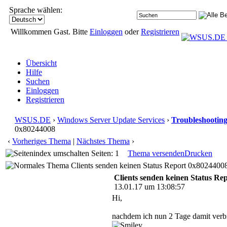
Sprache wählen:
Willkommen Gast. Bitte
Einloggen
oder
Registrieren
Übersicht
Hilfe
Suchen
Einloggen
Registrieren
WSUS.DE
›
Windows Server Update Services
›
Troubleshootin
0x80244008
‹
Vorheriges Thema
|
Nächstes Thema
›
Seiten: 1
Thema versenden
Drucken
Clients senden keinen Status Report 0x80244008
Clients senden keinen Status Re
13.01.17 um 13:08:57
Hi,
nachdem ich nun 2 Tage damit verb