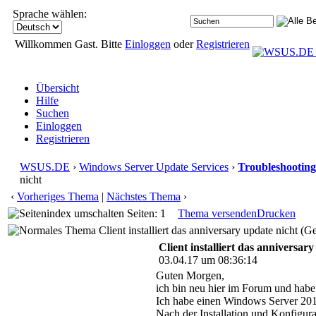
Sprache wählen:
Willkommen Gast. Bitte
Einloggen
oder
Registrieren
Übersicht
Hilfe
Suchen
Einloggen
Registrieren
WSUS.DE
›
Windows Server Update Services
›
Troubleshooting
nicht
‹
Vorheriges Thema
|
Nächstes Thema
›
Seiten: 1
Thema versenden
Drucken
Client installiert das anniversary update nicht (G
Client installiert das anniversar
03.04.17 um 08:36:14
Guten Morgen,
ich bin neu hier im Forum und hab
Ich habe einen Windows Server 201
Nach der Installation und Konfigura