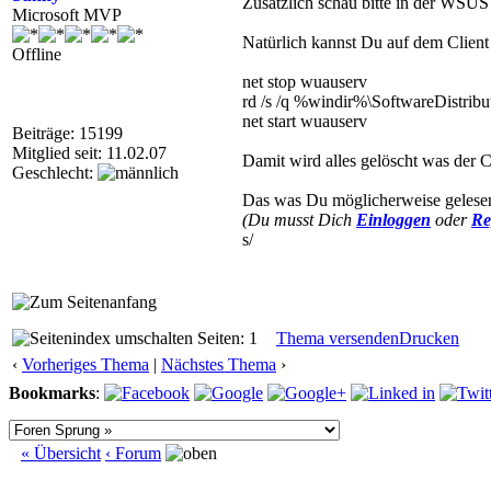
Zusätzlich schau bitte in der WSU
Microsoft MVP
Natürlich kannst Du auf dem Client 
Offline
net stop wuauserv
rd /s /q %windir%\SoftwareDistribu
net start wuauserv
Beiträge: 15199
Mitglied seit: 11.02.07
Damit wird alles gelöscht was der
Geschlecht:
Das was Du möglicherweise gelesen 
(Du musst Dich
Einloggen
oder
Re
s/
Seiten: 1
Thema versenden
Drucken
‹
Vorheriges Thema
|
Nächstes Thema
›
Bookmarks
:
« Übersicht
‹ Forum