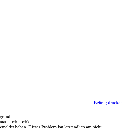
Beitrag drucken
grund:
ntan auch noch).
 gemeldet haben. Dieses Problem lag letztendlich am nicht