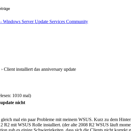
› Client installiert das anniversary update
elesen: 1010 mal)
y update nicht
e gleich mal ein paar Probleme mit meinem WSUS. Kurz zu dem Hinter
2 R2 mit WSUS Rolle installiert. (der alte 2008 R2 WSUS läuft mome
tion gab es einige Schwierigkeiten, dass sich die Clients nicht korrekt