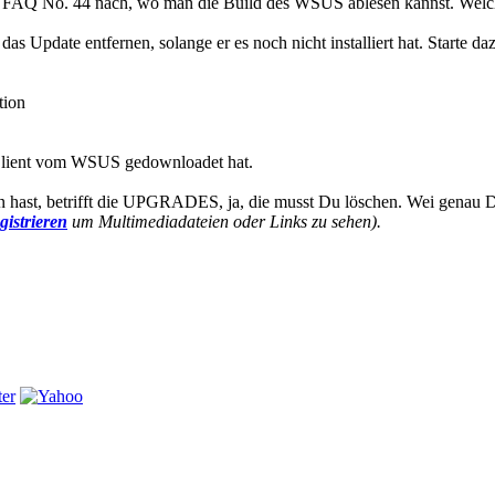
S FAQ No. 44 nach, wo man die Build des WSUS ablesen kannst. Welc
das Update entfernen, solange er es noch nicht installiert hat. Starte 
tion
 Client vom WSUS gedownloadet hat.
hast, betrifft die UPGRADES, ja, die musst Du löschen. Wei genau Du
gistrieren
um Multimediadateien oder Links zu sehen).