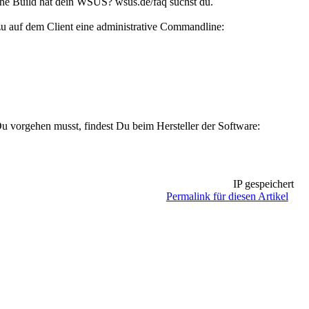
he Build hat dein WSUS? wsus.de/faq suchst du.
dazu auf dem Client eine administrative Commandline:
 vorgehen musst, findest Du beim Hersteller der Software:
IP gespeichert
Permalink für diesen Artikel