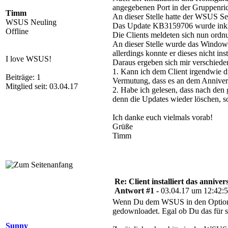
angegebenen Port in der Gruppenri
Timm
An dieser Stelle hatte der WSUS Ser
WSUS Neuling
Das Update KB3159706 wurde inkl. de
Offline
Die Clients meldeten sich nun ord
An dieser Stelle wurde das Windows
allerdings konnte er dieses nicht in
I love WSUS!
Daraus ergeben sich mir verschiede
1. Kann ich dem Client irgendwie d
Beiträge: 1
Vermutung, dass es an dem Annivers
Mitglied seit: 03.04.17
2. Habe ich gelesen, dass nach d
denn die Updates wieder löschen, s
Ich danke euch vielmals vorab!
Grüße
Timm
Re: Client installiert das annive
Antwort #1 -
03.04.17 um 12:42:
Wenn Du dem WSUS in den Optionen e
gedownloadet. Egal ob Du das für si
Sunny