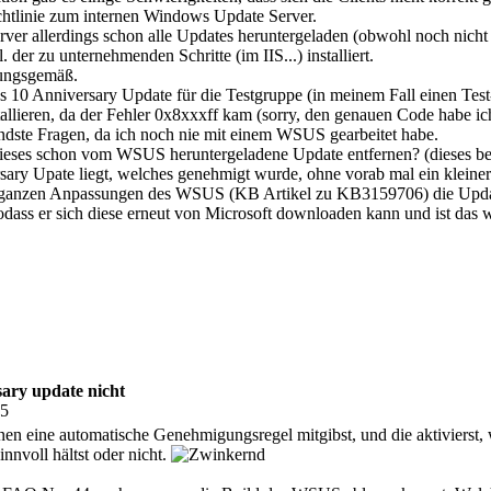
chtlinie zum internen Windows Update Server.
ver allerdings schon alle Updates heruntergeladen (obwohl noch nicht e
r zu unternehmenden Schritte (im IIS...) installiert.
nungsgemäß.
 10 Anniversary Update für die Testgruppe (in meinem Fall einen Tes
stallieren, da der Fehler 0x8xxxff kam (sorry, den genauen Code habe ich
ndste Fragen, da ich noch nie mit einem WSUS gearbeitet habe.
ieses schon vom WSUS heruntergeladene Update entfernen? (dieses befi
ary Upate liegt, welches genehmigt wurde, ohne vorab mal ein kleiner
en ganzen Anpassungen des WSUS (KB Artikel zu KB3159706) die Updat
odass er sich diese erneut von Microsoft downloaden kann und ist das 
rsary update nicht
55
ine automatische Genehmigungsregel mitgibst, und die aktivierst, we
nnvoll hältst oder nicht.