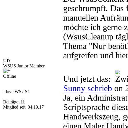
geschrumpft. Das f
manuellen Aufräum
möchte ich gerne 
(WsusCleanup tägl
Thema "Nur benöti
aufgreifen und hier
UD
WSUS Junior Member
Offline
Und jetzt das:
Sunny schrieb
on 2
I love WSUS!
Ja, ein Administr
Beiträge: 11
Scriptsprache diese
Mitglied seit: 04.10.17
Handwerkszeug, ge
einen Maler Handw