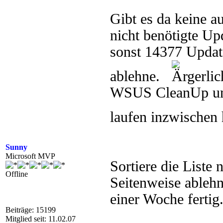
Gibt es da keine a
nicht benötigte Up
sonst 14377 Updat
ablehne.
WSUS CleanUp und
laufen inzwischen 
Sunny
Microsoft MVP
Sortiere die List
Offline
Seitenweise ablehn
einer Woche fertig
Beiträge: 15199
Mitglied seit: 11.02.07