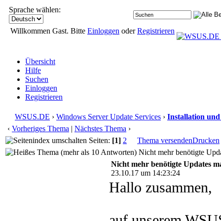
Sprache wählen:
Willkommen Gast. Bitte
Einloggen
oder
Registrieren
Übersicht
Hilfe
Suchen
Einloggen
Registrieren
WSUS.DE
›
Windows Server Update Services
›
Installation un
‹
Vorheriges Thema
|
Nächstes Thema
›
Seiten:
[1]
2
Thema versenden
Drucken
Nicht mehr benötigte Upda
Nicht mehr benötigte Updates ma
23.10.17 um 14:23:24
Hallo zusammen,
auf unserem WSUS 