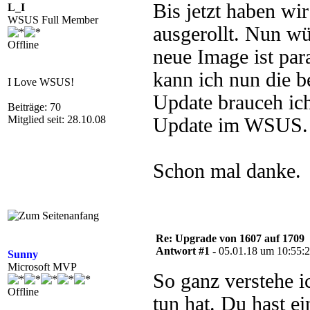
Bis jetzt haben wi
L_I
WSUS Full Member
ausgerollt. Nun w
Offline
neue Image ist par
kann ich nun die 
I Love WSUS!
Update brauceh ich
Beiträge: 70
Mitglied seit: 28.10.08
Update im WSUS.
Schon mal danke.
Re: Upgrade von 1607 auf 1709
Antwort #1 -
05.01.18 um 10:55:
Sunny
Microsoft MVP
So ganz verstehe 
Offline
tun hat. Du hast e