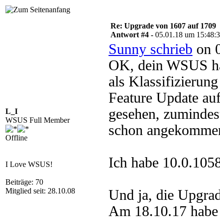
Re: Upgrade von 1607 auf 1709
Antwort #4 -
05.01.18 um 15:48:
Sunny schrieb
on 0
OK, dein WSUS ha
als Klassifizierung
Feature Update au
gesehen, zumindest 
L_I
WSUS Full Member
schon angekomme
Offline
Ich habe 10.0.105
I Love WSUS!
Beiträge: 70
Mitglied seit: 28.10.08
Und ja, die Upgrade
Am 18.10.17 habe 