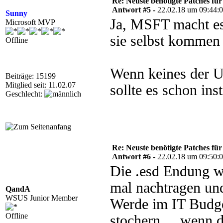
Re: Neuste benötigte Patches fü
Antwort #5 -
22.02.18 um 09:44:
Sunny
Ja, MSFT macht es 
Microsoft MVP
sie selbst kommen 
Offline
Wenn keines der Up
Beiträge: 15199
Mitglied seit: 11.02.07
sollte es schon inst
Geschlecht:
Re: Neuste benötigte Patches fü
Antwort #6 -
22.02.18 um 09:50:
Die .esd Endung wa
mal nachtragen und
QandA
WSUS Junior Member
Werde im IT Budge
Offline
stochern ... wenn 