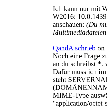
Ich kann nur mit 
W2016: 10.0.1439
anschauen:
(Du mu
Multimediadateien 
QandA schrieb
on 
Noch eine Frage z
an du schreibst *.
Dafür muss ich im 
steht SERVERN
(DOMÄNENNAMEadm
MIME-Type auswähl
"application/octet-