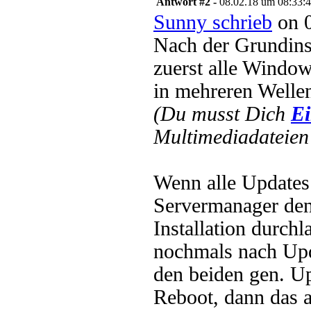
Antwort #2 -
08.02.18 um 08:33:
Sunny schrieb
on 0
Nach der Grundins
zuerst alle Windo
in mehreren Wellen,
(Du musst Dich
Ei
Multimediadateien 
Wenn alle Updates i
Servermanager de
Installation durch
nochmals nach Upda
den beiden gen. Up
Reboot, dann das a