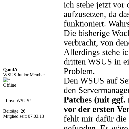
ich stehe jetzt vo
aufzusetzen, da d
funktioniert. Wahrs
Die bisherige Woc
verbracht, von den
Allerdings stehe i
dritten WSUS in e
Problem.
QandA
WSUS Junior Member
Den WSUS auf Serv
Offline
den Servermanage
Patches (mit ggf.
I Love WSUS!
vor der ersten Ve
Beiträge: 26
Mitglied seit: 07.03.13
fehlt mir dafür die
gefunden. Es wäre 