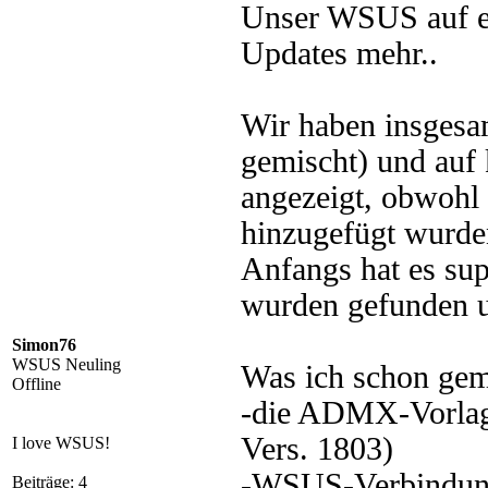
Unser WSUS auf ei
Updates mehr..
Wir haben insgesa
gemischt) und auf
angezeigt, obwohl 
hinzugefügt wurde
Anfangs hat es sup
wurden gefunden un
Simon76
WSUS Neuling
Was ich schon gem
Offline
-die ADMX-Vorlage
Vers. 1803)
I love WSUS!
-WSUS-Verbindun
Beiträge: 4