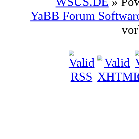
WSUS.DE
» Po
YaBB Forum Softwar
vor