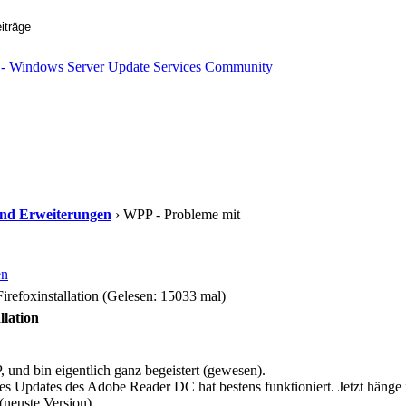
s und Erweiterungen
› WPP - Probleme mit
en
refoxinstallation (Gelesen: 15033 mal)
llation
, und bin eigentlich ganz begeistert (gewesen).
ines Updates des Adobe Reader DC hat bestens funktioniert. Jetzt hänge
(neuste Version)