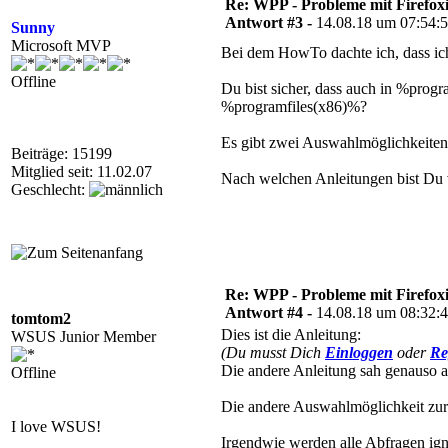
Re: WPP - Probleme mit Firefoxi
Antwort #3 -
14.08.18 um 07:54:
Sunny
Microsoft MVP
Bei dem HowTo dachte ich, dass ich
Offline
Du bist sicher, dass auch in %progra
%programfiles(x86)%?
Es gibt zwei Auswahlmöglichkeiten 
Beiträge: 15199
Mitglied seit: 11.02.07
Nach welchen Anleitungen bist Du
Geschlecht:
Re: WPP - Probleme mit Firefoxi
Antwort #4 -
14.08.18 um 08:32:
tomtom2
Dies ist die Anleitung:
WSUS Junior Member
(Du musst Dich
Einloggen
oder
Re
Die andere Anleitung sah genauso au
Offline
Die andere Auswahlmöglichkeit zur 
I love WSUS!
Irgendwie werden alle Abfragen ignor