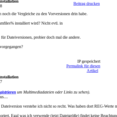
nstallation
Beitrag drucken
58
 noch die Vergleiche zu den Vorversionen drin habe.
mfiles% installiert wird? Nicht evtl. in
für Dateiversionen, probier doch mal die andere.
 vorgegangen?
IP gespeichert
Permalink für diesen
Artikel
nstallation
47
gistrieren
um Multimediadateien oder Links zu sehen).
s....
Dateiversion verstehe ich nicht so recht. Was haben dort REG-Werte mi
iert. Egal was ich verwende (jetzt Dateigröße) findet keine Beachtung b