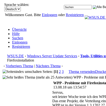
Sprache wählen:
Willkommen Gast. Bitte
Einloggen
oder
Registrieren
Übersicht
Hilfe
Suchen
Einloggen
Registrieren
WSUS.DE
›
Windows Server Update Services
›
Tools, Utilitie
Firefoxinstallation
‹
Vorheriges Thema
|
Nächstes Thema
›
Seiten:
[1]
2
3
Thema versenden
Druck
WPP - Probleme mit Fi
WPP - Probleme mit Firefoxinsta
13.08.18 um 13:54:57
Servus,
seit letzter Woche teste ich den WPP
Das erste Projekt, die Verteilung e
WPP ist in der Version 1.3.1702.27 