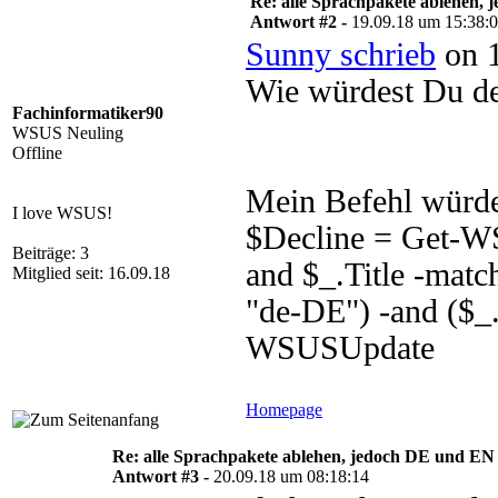
Re: alle Sprachpakete ablehen, 
Antwort #2 -
19.09.18 um 15:38:
Sunny schrieb
on 1
Wie würdest Du de
Fachinformatiker90
WSUS Neuling
Offline
Mein Befehl würde
I love WSUS!
$Decline = Get-WS
Beiträge: 3
and $_.Title -matc
Mitglied seit: 16.09.18
"de-DE") -and ($_
WSUSUpdate
Homepage
Re: alle Sprachpakete ablehen, jedoch DE und EN 
Antwort #3 -
20.09.18 um 08:18:14