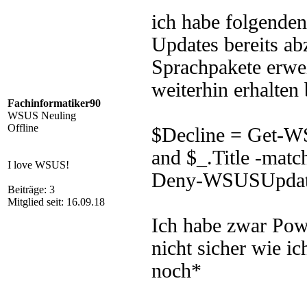
ich habe folgende
Updates bereits ab
Sprachpakete erwei
weiterhin erhalten
Fachinformatiker90
WSUS Neuling
Offline
$Decline = Get-WS
and $_.Title -mat
I love WSUS!
Deny-WSUSUpda
Beiträge: 3
Mitglied seit: 16.09.18
Ich habe zwar Powe
nicht sicher wie i
noch*