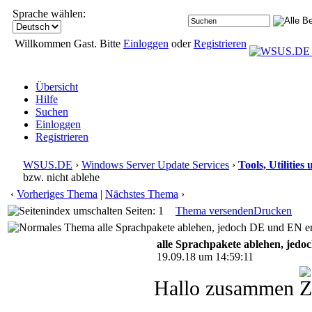
Sprache wählen:
Willkommen Gast. Bitte
Einloggen
oder
Registrieren
Übersicht
Hilfe
Suchen
Einloggen
Registrieren
WSUS.DE
›
Windows Server Update Services
›
Tools, Utilitie
bzw. nicht ablehe
‹
Vorheriges Thema
|
Nächstes Thema
›
Seiten: 1
Thema versenden
Drucken
alle Sprachpakete ablehen, jedoch DE und EN er
alle Sprachpakete ablehen, jedo
19.09.18 um 14:59:11
Hallo zusammen