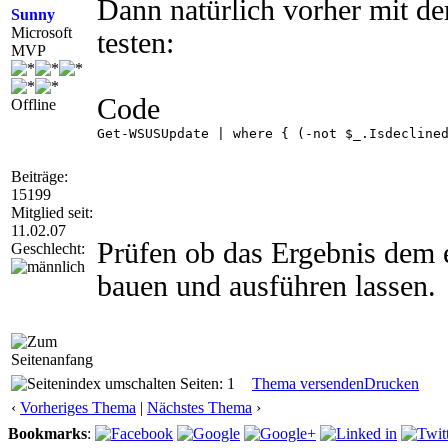
Dann natürlich vorher mit de
Sunny
Microsoft
testen:
MVP
Code
Offline
Get-WSUSUpdate | where { (-not $_.Isdeclined
Beiträge:
15199
Mitglied seit:
11.02.07
Prüfen ob das Ergebnis dem e
Geschlecht:
bauen und ausführen lassen.
Seiten: 1
Thema versenden
Drucken
‹
Vorheriges Thema
|
Nächstes Thema
›
Bookmarks
: