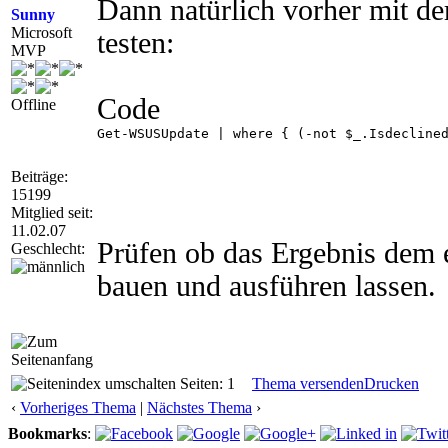
Dann natürlich vorher mit de
Sunny
Microsoft
testen:
MVP
Code
Offline
Get-WSUSUpdate | where { (-not $_.Isdeclined
Beiträge:
15199
Mitglied seit:
11.02.07
Prüfen ob das Ergebnis dem e
Geschlecht:
bauen und ausführen lassen.
Seiten: 1
Thema versenden
Drucken
‹
Vorheriges Thema
|
Nächstes Thema
›
Bookmarks
: