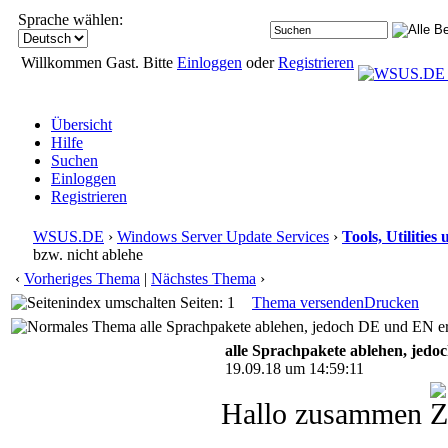
Sprache wählen:
Willkommen Gast. Bitte
Einloggen
oder
Registrieren
Übersicht
Hilfe
Suchen
Einloggen
Registrieren
WSUS.DE
›
Windows Server Update Services
›
Tools, Utilitie
bzw. nicht ablehe
‹
Vorheriges Thema
|
Nächstes Thema
›
Seiten: 1
Thema versenden
Drucken
alle Sprachpakete ablehen, jedoch DE und EN er
alle Sprachpakete ablehen, jedo
19.09.18 um 14:59:11
Hallo zusammen