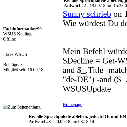
Re: alle Sprachpakete ablehen, 
Antwort #2 -
19.09.18 um 15:38:
Sunny schrieb
on 1
Wie würdest Du de
Fachinformatiker90
WSUS Neuling
Offline
Mein Befehl würde
I love WSUS!
$Decline = Get-WS
Beiträge: 3
and $_.Title -matc
Mitglied seit: 16.09.18
"de-DE") -and ($_
WSUSUpdate
Homepage
Re: alle Sprachpakete ablehen, jedoch DE und EN 
Antwort #3 -
20.09.18 um 08:18:14