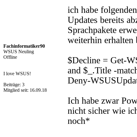
ich habe folgende
Updates bereits ab
Sprachpakete erwei
weiterhin erhalten
Fachinformatiker90
WSUS Neuling
Offline
$Decline = Get-WS
and $_.Title -mat
I love WSUS!
Deny-WSUSUpda
Beiträge: 3
Mitglied seit: 16.09.18
Ich habe zwar Powe
nicht sicher wie i
noch*