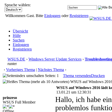
Sprache wählen:
Willkommen Gast. Bitte
Einloggen
oder
Registrieren
Übersicht
Hilfe
Suchen
Einloggen
Registrieren
WSUS.DE
›
Windows Server Update Services
›
Troubleshootin
runter
‹
Vorheriges Thema
|
Nächstes Thema
›
Seiten: 1
Thema versenden
Drucken
WSUS auf Windows 2016 lä
WSUS auf Windows 2016 lädt ke
13.01.21 um 12:30:31
prinzeso
Hallo, ich habe e
WSUS Full Member
problemlos funktio
Offline