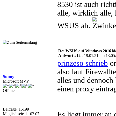
8530 ist auch richt
alle, wirklich all
WSUS ab.
Re: WSUS auf Windows 2016 läd
Antwort #12 -
19.01.21 um 13:05
prinzeso schrieb
on
also laut Firewall
Sunny
alles und dennoch
Microsoft MVP
einen proxy eintra
Offline
Beiträge: 15199
Es liegt immer an d
Mitglied seit: 11.02.07