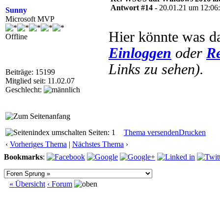
Antwort #14 -
20.01.21 um 12:06
Sunny
Microsoft MVP
Hier könnte was da
Offline
Einloggen
oder
Re
Links zu sehen).
Beiträge: 15199
Mitglied seit: 11.02.07
Geschlecht:
Seiten: 1
Thema versenden
Drucken
‹
Vorheriges Thema
|
Nächstes Thema
›
Bookmarks
:
« Übersicht
‹ Forum