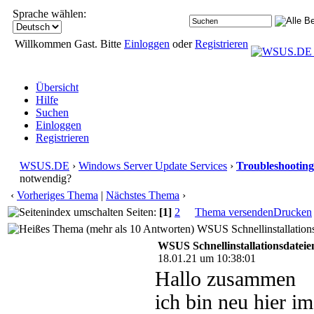
Sprache wählen:
Willkommen Gast. Bitte
Einloggen
oder
Registrieren
Übersicht
Hilfe
Suchen
Einloggen
Registrieren
WSUS.DE
›
Windows Server Update Services
›
Troubleshooting
notwendig?
‹
Vorheriges Thema
|
Nächstes Thema
›
Seiten:
[1]
2
Thema versenden
Drucken
WSUS Schnellinstallations
WSUS Schnellinstallationsdatei
18.01.21 um 10:38:01
Hallo zusammen
ich bin neu hier 