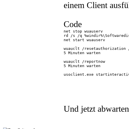
einem Client ausfü
Code
net stop wuauserv

rd /s /q %windir%\Softwaredis
net start wuauserv

wuauclt /resetauthorization /
5 Minuten warten

wuauclt /reportnow

5 Minuten warten

usoclient.exe startinteractiv
Und jetzt abwarten