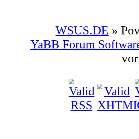
WSUS.DE
» Po
YaBB Forum Softwar
vor