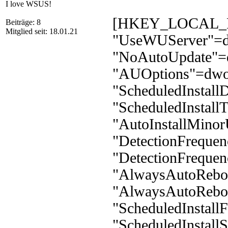
I love WSUS!
[HKEY_LOCAL_MA
Beiträge: 8
Mitglied seit: 18.01.21
"UseWUServer"=d
"NoAutoUpdate"=
"AUOptions"=dwo
"ScheduledInstal
"ScheduledInstal
"AutoInstallMino
"DetectionFreque
"DetectionFreque
"AlwaysAutoRebo
"AlwaysAutoRebo
"ScheduledInstal
"ScheduledInstal