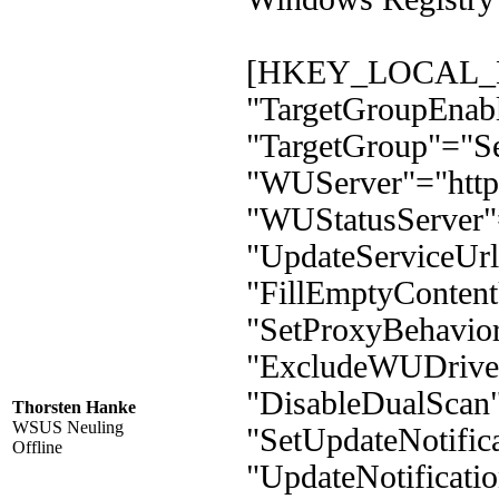
[HKEY_LOCAL_MA
"TargetGroupEnab
"TargetGroup"="S
"WUServer"="http
"WUStatusServer"
"UpdateServiceUrl
"FillEmptyConten
"SetProxyBehavio
"ExcludeWUDrive
"DisableDualScan
Thorsten Hanke
WSUS Neuling
"SetUpdateNotifi
Offline
"UpdateNotificat