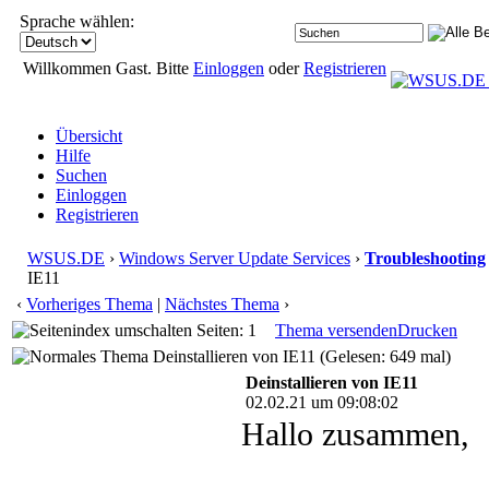
Sprache wählen:
Willkommen Gast. Bitte
Einloggen
oder
Registrieren
Übersicht
Hilfe
Suchen
Einloggen
Registrieren
WSUS.DE
›
Windows Server Update Services
›
Troubleshooting
IE11
‹
Vorheriges Thema
|
Nächstes Thema
›
Seiten: 1
Thema versenden
Drucken
Deinstallieren von IE11 (Gelesen: 649 mal)
Deinstallieren von IE11
02.02.21 um 09:08:02
Hallo zusammen,