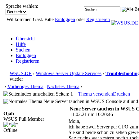
Sprache wählen:
Willkommen Gast. Bitte
Einloggen
oder
Registrieren
Übersicht
Hilfe
Suchen
Einloggen
Registrieren
WSUS.DE
›
Windows Server Update Services
›
Troubleshootin
wieder
‹
Vorheriges Thema
|
Nächstes Thema
›
Seiten: 1
Thema versenden
Drucken
Neue Server tauchen in WSUS Console auf und 
Neue Server tauchen in WSUS C
Ojah
11.02.21 um 10:20:46
WSUS Full Member
Moin,
ich habe zwei Server per GPO zu
Offline
Sie sind beide schon zu sehen gew
Server eins war gestern noch zu sehe