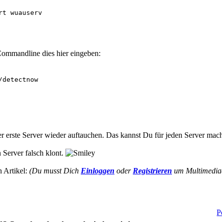
t wuauserv

 Commandline dies hier eingeben:
detectnow

r erste Server wieder auftauchen. Das kannst Du für jeden Server mache
erver falsch klont.
n Artikel:
(Du musst Dich
Einloggen
oder
Registrieren
um Multimediad
P