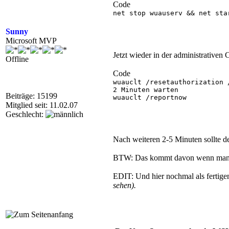
Code
net stop wuauserv && net star
Sunny
Microsoft MVP
Jetzt wieder in der administrativen
Offline
Code
wuauclt /resetauthorization /
2 Minuten warten

Beiträge: 15199
wuauclt /reportnow

Mitglied seit: 11.02.07
Geschlecht:
Nach weiteren 2-5 Minuten sollte de
BTW: Das kommt davon wenn man S
EDIT: Und hier nochmal als fertige
sehen).