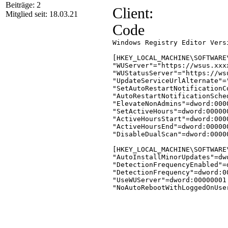
Beiträge: 2
Client:
Mitglied seit: 18.03.21
Code
Windows Registry Editor Versi
[HKEY_LOCAL_MACHINE\SOFTWARE
"WUServer"="https://wsus.xxxx
"WUStatusServer"="https://wsu
"UpdateServiceUrlAlternate"="
"SetAutoRestartNotificationC
"AutoRestartNotificationSche
"ElevateNonAdmins"=dword:0000
"SetActiveHours"=dword:000000
"ActiveHoursStart"=dword:0000
"ActiveHoursEnd"=dword:000000
"DisableDualScan"=dword:00000
[HKEY_LOCAL_MACHINE\SOFTWARE
"AutoInstallMinorUpdates"=dwo
"DetectionFrequencyEnabled"=d
"DetectionFrequency"=dword:00
"UseWUServer"=dword:00000001

"NoAutoRebootWithLoggedOnUse
"NoAutoUpdate"=dword:00000000
"AUOptions"=dword:00000004

"ScheduledInstallDay"=dword:0
"ScheduledInstallTime"=dword:
"ScheduledInstallEveryWeek"=d