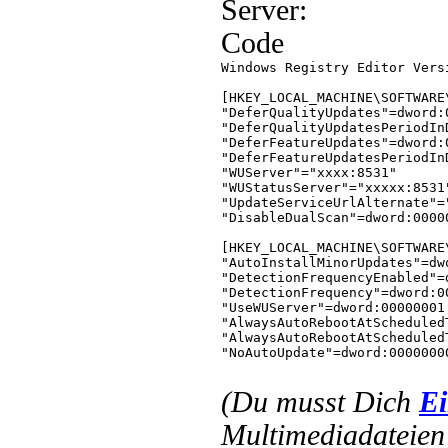
Server:
"AllowMUUpdateService"=dword:
Code
Windows Registry Editor Versi
[HKEY_LOCAL_MACHINE\SOFTWARE
"DeferQualityUpdates"=dword:0
"DeferQualityUpdatesPeriodIn
"DeferFeatureUpdates"=dword:0
"DeferFeatureUpdatesPeriodIn
"WUServer"="xxxx:8531"

"WUStatusServer"="xxxxx:8531"
"UpdateServiceUrlAlternate"="
"DisableDualScan"=dword:00000
[HKEY_LOCAL_MACHINE\SOFTWARE
"AutoInstallMinorUpdates"=dwo
"DetectionFrequencyEnabled"=d
"DetectionFrequency"=dword:00
"UseWUServer"=dword:00000001

"AlwaysAutoRebootAtScheduled
"AlwaysAutoRebootAtScheduled
"NoAutoUpdate"=dword:00000000
"AUOptions"=dword:00000004

"ScheduledInstallDay"=dword:0
(Du musst Dich
Ei
"ScheduledInstallTime"=dword:
"ScheduledInstallFourthWeek"=
Multimediadateien 
"AllowMUUpdateService"=dword: