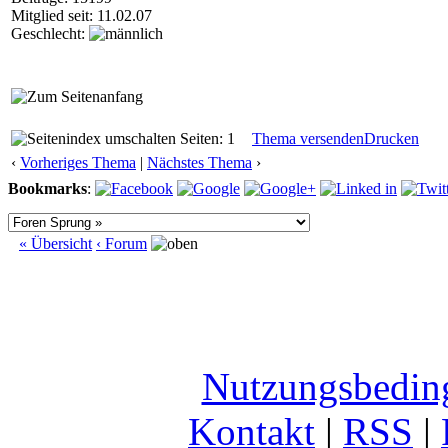
Mitglied seit: 11.02.07
Geschlecht:
Seiten: 1
Thema versenden
Drucken
‹
Vorheriges Thema
|
Nächstes Thema
›
Bookmarks
:
« Übersicht
‹ Forum
Nutzungsbedin
Kontakt
|
RSS
|