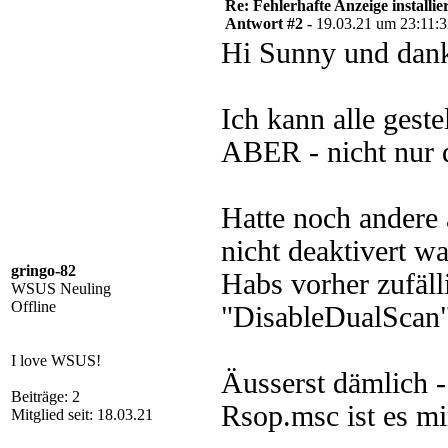
Re: Fehlerhafte Anzeige installie
Antwort #2 -
19.03.21 um 23:11:
Hi Sunny und dank
Ich kann alle gest
ABER - nicht nur 
Hatte noch andere
nicht deaktivert w
gringo-82
Habs vorher zufäll
WSUS Neuling
Offline
"DisableDualScan
I love WSUS!
Äusserst dämlich -
Beiträge: 2
Rsop.msc ist es mir
Mitglied seit: 18.03.21