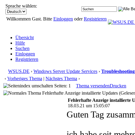
Sprache wählen:
Willkommen Gast. Bitte
Einloggen
oder
Registrieren
Übersicht
Hilfe
Suchen
Einloggen
Registrieren
WSUS.DE
›
Windows Server Update Services
›
Troubleshooting
‹
Vorheriges Thema
|
Nächstes Thema
›
Seiten: 1
Thema versenden
Drucken
Fehlerhafte Anzeige installierte Updates (Gelese
Fehlerhafte Anzeige installierte 
18.03.21 um 15:05:07
Guten Tag zusamm
ich habe seit meh