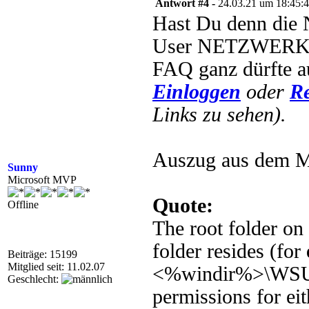
Antwort #4 -
24.03.21 um 18:45:
Hast Du denn die 
User NETZWERKDI
FAQ ganz dürfte au
Einloggen
oder
Re
Links zu sehen).
Auszug aus dem M
Sunny
Microsoft MVP
Quote:
Offline
The root folder o
folder resides (for
Beiträge: 15199
Mitglied seit: 11.02.07
<%windir%>\WSUS
Geschlecht:
permissions for ei