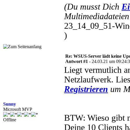
(Du musst Dich
Ei
Multimediadateien 
23_14_09_51-Wind
)
Re: WSUS-Server lädt keine Upd
Antwort #1 -
24.03.21 um 09:24:
Liegt vermutlich a
Netzlaufwerk. Lie
Registrieren
um Mu
Sunny
Microsoft MVP
BTW: Wieso gibt ma
Offline
Deine 10 Clients 