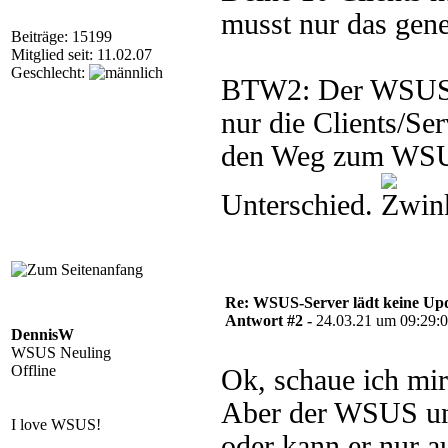
musst nur das gene
Beiträge: 15199
Mitglied seit: 11.02.07
Geschlecht:
BTW2: Der WSUS fi
nur die Clients/Ser
den Weg zum WSUS 
Unterschied.
Re: WSUS-Server lädt keine Upd
Antwort #2 -
24.03.21 um 09:29:
DennisW
WSUS Neuling
Offline
Ok, schaue ich mir
Aber der WSUS unt
I love WSUS!
oder kann er nur 