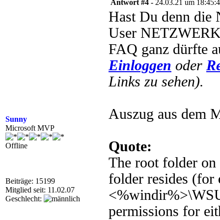
Antwort #4 -
24.03.21 um 18:45:
Hast Du denn die 
User NETZWERKDI
FAQ ganz dürfte au
Einloggen
oder
Re
Links zu sehen).
Auszug aus dem M
Sunny
Microsoft MVP
Quote:
Offline
The root folder o
folder resides (for
Beiträge: 15199
Mitglied seit: 11.02.07
<%windir%>\WSUS
Geschlecht:
permissions for ei