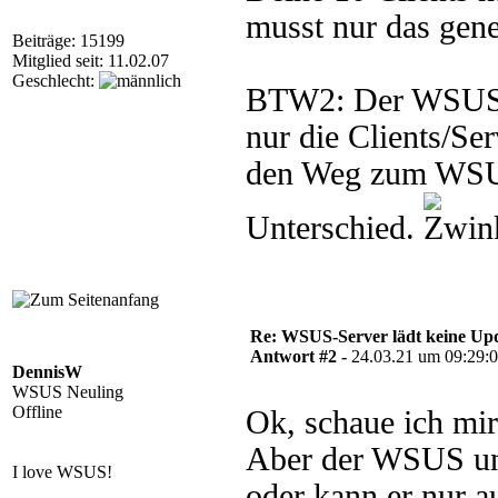
musst nur das gene
Beiträge: 15199
Mitglied seit: 11.02.07
Geschlecht:
BTW2: Der WSUS fi
nur die Clients/Ser
den Weg zum WSUS 
Unterschied.
Re: WSUS-Server lädt keine Upd
Antwort #2 -
24.03.21 um 09:29:
DennisW
WSUS Neuling
Offline
Ok, schaue ich mir
Aber der WSUS unt
I love WSUS!
oder kann er nur 