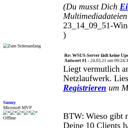
(Du musst Dich
Ei
Multimediadateien 
23_14_09_51-Wind
)
Re: WSUS-Server lädt keine Upd
Antwort #1 -
24.03.21 um 09:24:
Liegt vermutlich a
Netzlaufwerk. Lie
Registrieren
um Mu
Sunny
Microsoft MVP
BTW: Wieso gibt ma
Offline
Deine 10 Clients 