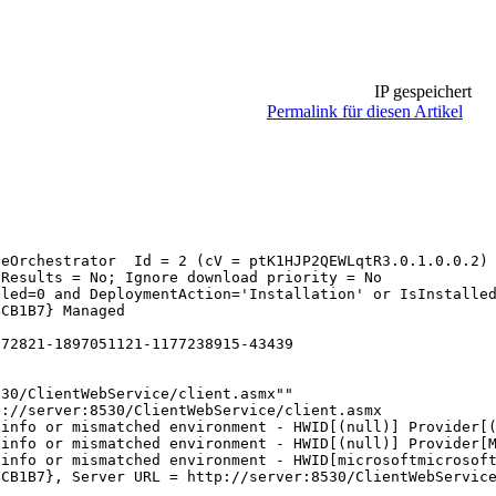
IP gespeichert
Permalink für diesen Artikel
eOrchestrator  Id = 2 (cV = ptK1HJP2QEWLqtR3.0.1.0.0.2)

Results = No; Ignore download priority = No

led=0 and DeploymentAction='Installation' or IsInstalled
CB1B7} Managed

72821-1897051121-1177238915-43439

30/ClientWebService/client.asmx""

://server:8530/ClientWebService/client.asmx

info or mismatched environment - HWID[(null)] Provider[(
info or mismatched environment - HWID[(null)] Provider[M
info or mismatched environment - HWID[microsoftmicrosoft
CB1B7}, Server URL = http://server:8530/ClientWebService