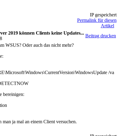
IP gespeichert
Permalink für diesen
Artikel
ver 2019 können Clients keine Updates...
Beitrag drucken
08
h am WSUS? Oder auch das nicht mehr?
e:
rosoft\Windows\CurrentVersion\WindowsUpdate /va
n /DETECTNOW
 bereinigen:
tion
man ja mal an einem Client versuchen.