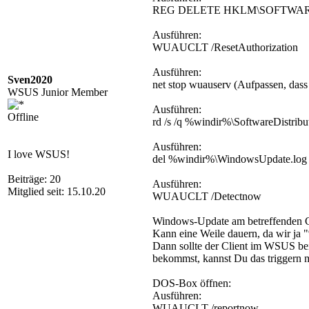
REG DELETE HKLM\SOFTWARE\Mic
Ausführen:
WUAUCLT /ResetAuthorization
Ausführen:
Sven2020
net stop wuauserv (Aufpassen, dass
WSUS Junior Member
Ausführen:
Offline
rd /s /q %windir%\SoftwareDistribu
Ausführen:
I love WSUS!
del %windir%\WindowsUpdate.log
Beiträge: 20
Ausführen:
Mitglied seit: 15.10.20
WUAUCLT /Detectnow
Windows-Update am betreffenden Cl
Kann eine Weile dauern, da wir ja 
Dann sollte der Client im WSUS bei l
bekommst, kannst Du das triggern m
DOS-Box öffnen:
Ausführen:
WUAUCLT /reportnow