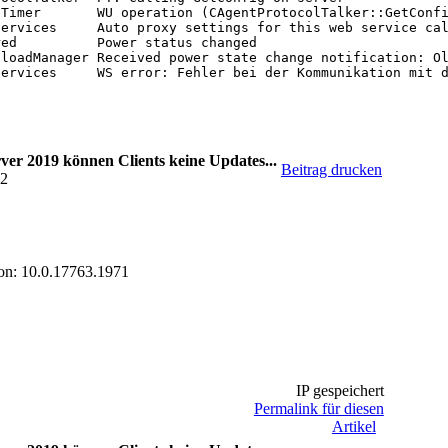
Timer       WU operation (CAgentProtocolTalker::GetConfi
ervices     Auto proxy settings for this web service cal
ed          Power status changed

loadManager Received power state change notification: Ol
ervices     WS error: Fehler bei der Kommunikation mit d
ervices     WS error: Fehler beim Empfangen der HTTP-Ant
ervices     WS error: Der Vorgang wurde nicht innerhalb 
ver 2019 können Clients keine Updates...
Beitrag drucken
02
on: 10.0.17763.1971
IP gespeichert
Permalink für diesen
Artikel