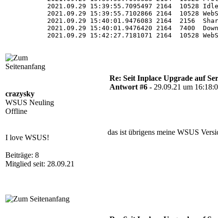
2021.09.29 15:39:55.7095497 2164  10528 Idle
2021.09.29 15:39:55.7102866 2164  10528 WebS
2021.09.29 15:40:01.9476083 2164  2156  Shar
2021.09.29 15:40:01.9476420 2164  7400  Down
2021.09.29 15:42:27.7181071 2164  10528 WebS
2021.09.29 15:42:27.7181084 2164  10528 WebS
2021.09.29 15:42:27.7181092 2164  10528 WebS
Re: Seit Inplace Upgrade auf Ser
Antwort #6 -
29.09.21 um 16:18:
crazysky
WSUS Neuling
Offline
das ist übrigens meine WSUS Versi
I love WSUS!
Beiträge: 8
Mitglied seit: 28.09.21