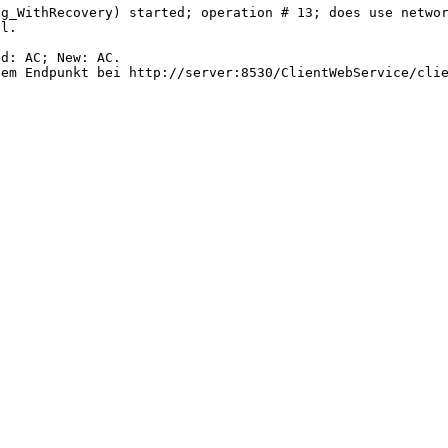
g_WithRecovery) started; operation # 13; does use networ
l.

d: AC; New: AC.

em Endpunkt bei http://server:8530/ClientWebService/clie
wort.

der vorgesehenen Zeit abgeschlossen.
