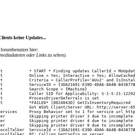
lients keine Updates...
r forumbenutzer hier:
ediadateien oder Links zu sehen).
t           * START * Finding updates CallerId = MoUpdat
t           Online = Yes; Interactive = Yes; AllowCached
nt           Criteria = CallerProfile='AUv2' and IsInstal
t           ServiceID = {3DA21691-E39D-4DA6-8A4B-B43877B
t           Search Scope = {Machine}

t           Caller SID for Applicability: S-1-5-21-12292
t           ProcessDriverDeferrals is set

t           *FAILED* [8024043D] GetIsInventoryRequired

            Got WSUS Client/Server URL: http://server:85
ervices     Proxy Behavior set to 1 for service url http
er          Skipping printer driver 3 due to incomplete 
er          Skipping printer driver 4 due to incomplete 
er          Skipping printer driver 9 due to incomplete 
ocolTalker  ServiceId = {3DA21691-E39D-4DA6-8A4B-B43877B
ocolTalker  PT: Calling GetConfig on server
