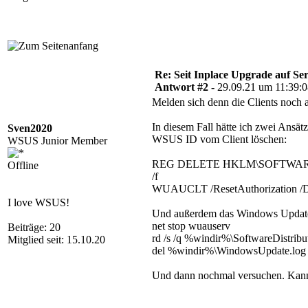
Re: Seit Inplace Upgrade auf Ser
Antwort #2 -
29.09.21 um 11:39:
Melden sich denn die Clients noc
In diesem Fall hätte ich zwei Ansätz
Sven2020
WSUS ID vom Client löschen:
WSUS Junior Member
REG DELETE HKLM\SOFTWARE\Mic
Offline
/f
WUAUCLT /ResetAuthorizatio
I love WSUS!
Und außerdem das Windows Update
net stop wuauserv
Beiträge: 20
rd /s /q %windir%\SoftwareDistribu
Mitglied seit: 15.10.20
del %windir%\WindowsUpdate.log
Und dann nochmal versuchen. Kann 