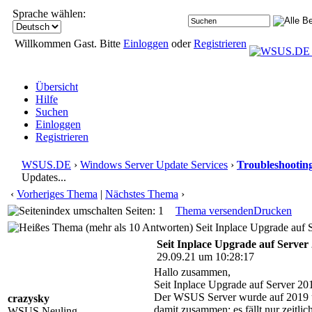
Sprache wählen:
Willkommen Gast. Bitte
Einloggen
oder
Registrieren
Übersicht
Hilfe
Suchen
Einloggen
Registrieren
WSUS.DE
›
Windows Server Update Services
›
Troubleshootin
Updates...
‹
Vorheriges Thema
|
Nächstes Thema
›
Seiten: 1
Thema versenden
Drucken
Seit Inplace Upgrade auf 
Seit Inplace Upgrade auf Server 
29.09.21 um 10:28:17
Hallo zusammen,
Seit Inplace Upgrade auf Server 20
Der WSUS Server wurde auf 2019 upg
crazysky
damit zusammen; es fällt nur zeitli
WSUS Neuling