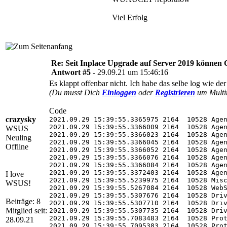
Viel Erfolg
Re: Seit Inplace Upgrade auf Server 2019 können C
Antwort #5 -
29.09.21 um 15:46:16
Es klappt offenbar nicht. Ich habe das selbe log wie de
(Du musst Dich
Einloggen
oder
Registrieren
um Multim
Code
crazysky
2021.09.29 15:39:55.3365975 2164  10528 Agen
2021.09.29 15:39:55.3366009 2164  10528 Agen
WSUS
2021.09.29 15:39:55.3366023 2164  10528 Age
Neuling
2021.09.29 15:39:55.3366045 2164  10528 Agen
Offline
2021.09.29 15:39:55.3366052 2164  10528 Agen
2021.09.29 15:39:55.3366076 2164  10528 Agen
2021.09.29 15:39:55.3366084 2164  10528 Agen
2021.09.29 15:39:55.3372403 2164  10528 Agen
I love
2021.09.29 15:39:55.5239975 2164  10528 Misc
WSUS!
2021.09.29 15:39:55.5267084 2164  10528 WebS
2021.09.29 15:39:55.5307676 2164  10528 Driv
Beiträge: 8
2021.09.29 15:39:55.5307710 2164  10528 Driv
Mitglied seit:
2021.09.29 15:39:55.5307735 2164  10528 Driv
2021.09.29 15:39:55.7083483 2164  10528 Prot
28.09.21
2021.09.29 15:39:55.7095383 2164  10528 Prot