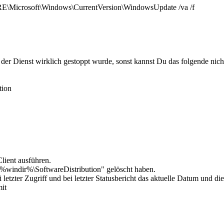
rosoft\Windows\CurrentVersion\WindowsUpdate /va /f
 der Dienst wirklich gestoppt wurde, sonst kannst Du das folgende nic
tion
ient ausführen.
"%windir%\SoftwareDistribution" gelöscht haben.
etzter Zugriff und bei letzter Statusbericht das aktuelle Datum und die
it