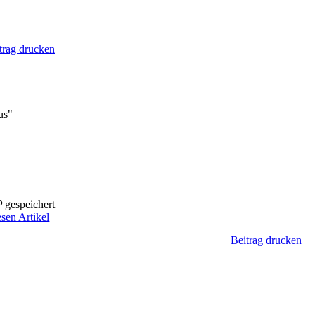
trag drucken
us"
 gespeichert
esen Artikel
Beitrag drucken