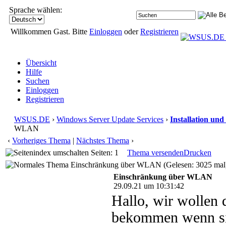
Sprache wählen:
Willkommen Gast. Bitte
Einloggen
oder
Registrieren
Übersicht
Hilfe
Suchen
Einloggen
Registrieren
WSUS.DE
›
Windows Server Update Services
›
Installation und
WLAN
‹
Vorheriges Thema
|
Nächstes Thema
›
Seiten: 1
Thema versenden
Drucken
Einschränkung über WLAN (Gelesen: 3025 mal
Einschränkung über WLAN
29.09.21 um 10:31:42
Hallo, wir wollen
bekommen wenn si