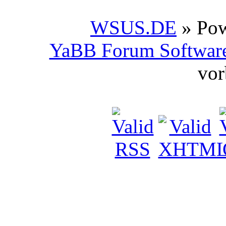
WSUS.DE
» Po
YaBB Forum Softwar
vor