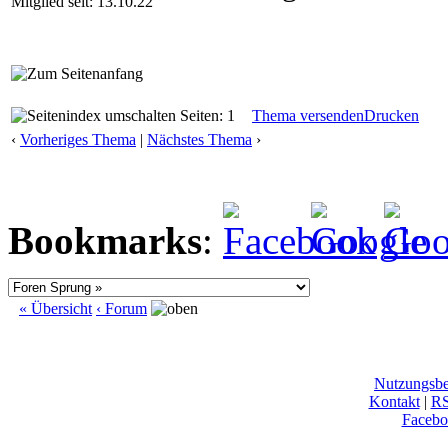
Mitglied seit: 13.10.22
Seiten: 1
Thema versenden
Drucken
‹
Vorheriges Thema
|
Nächstes Thema
›
Bookmarks
:
« Übersicht
‹ Forum
Nutzungsb
Kontakt
|
R
Facebo