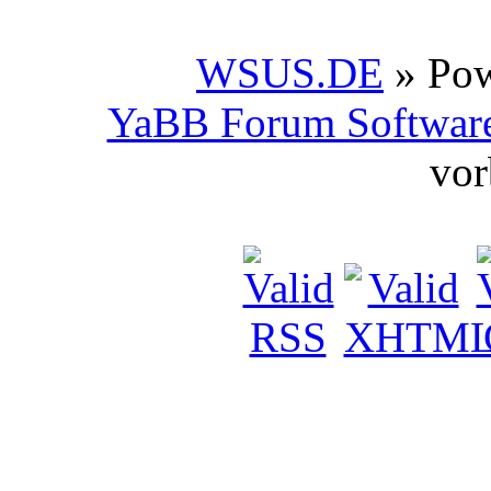
WSUS.DE
» Po
YaBB Forum Softwar
vor