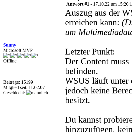
Antwort #1 -
17.10.22 um 15:20:
Auszug aus der WS
erreichen kann:
(D
um Multimediadate
Sunny
Letzter Punkt:
Microsoft MVP
Der Content muss 
Offline
befinden.
WSUS läuft unter 
Beiträge: 15199
Mitglied seit: 11.02.07
jedoch keine Berec
Geschlecht:
besitzt.
Du kannst probier
hinzuzufügen, kein