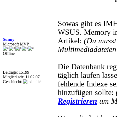
Sowas gibt es IMH
WSUS. Memory im II
Artikel:
(Du muss
Sunny
Microsoft MVP
Multimediadateien 
Offline
Die Datenbank rege
Beiträge: 15199
täglich laufen lass
Mitglied seit: 11.02.07
Geschlecht:
fehlende Indexe se
hinzufügen sollte:
Registrieren
um Mu