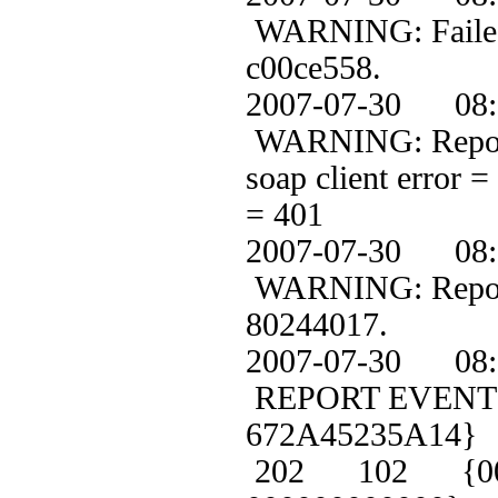
WARNING: Failed t
c00ce558.
2007-07-30 0
WARNING: ReportE
soap client error 
= 401
2007-07-30 0
WARNING: Reporter
80244017.
2007-07-30 0
REPORT EVENT: 
672A45235A14}
202 102 {0000