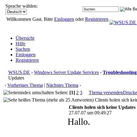
Sprache wählen:
Willkommen Gast. Bitte
Einloggen
oder
Registrieren
Übersicht
Hilfe
Suchen
Einloggen
Registrieren
WSUS.DE
›
Windows Server Update Services
›
Troubleshooting
Updates
‹
Vorheriges Thema
|
Nächstes Thema
›
Seiten:
[1]
2
3
Thema versenden
Druck
Clients holen sich ke
Clients holen sich keine Updates
27.07.07 um 09:49:27
Hallo.