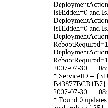
DeploymentAction=
IsHidden=0 and Is
DeploymentAction=
IsHidden=0 and Is
DeploymentAction=
RebootRequired=1 
DeploymentAction=
RebootRequired=1
2007-07-30 
* ServiceID = {
B43877BCB1B7}
2007-07-30 
* Found 0 updates 
appl. rules of 351 