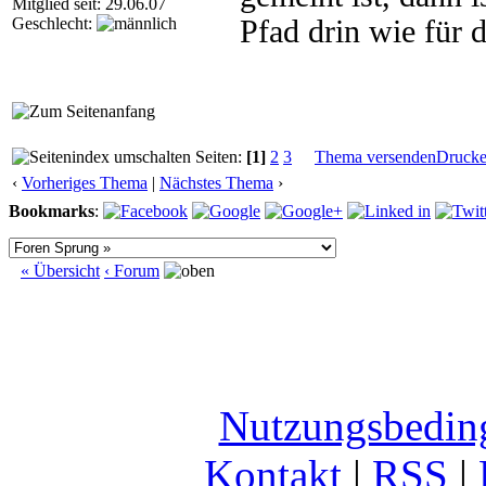
Mitglied seit: 29.06.07
Geschlecht:
Pfad drin wie für d
Seiten:
[1]
2
3
Thema versenden
Druck
‹
Vorheriges Thema
|
Nächstes Thema
›
Bookmarks
:
« Übersicht
‹ Forum
Nutzungsbedin
Kontakt
|
RSS
|