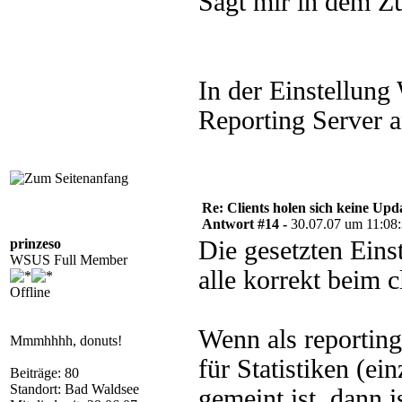
Sagt mir in dem Z
In der Einstellun
Reporting Server a
Re: Clients holen sich keine Upd
Antwort #14 -
30.07.07 um 11:08
prinzeso
Die gesetzten Ein
WSUS Full Member
alle korrekt beim c
Offline
Wenn als reporting
Mmmhhhh, donuts!
für Statistiken (ei
Beiträge: 80
Standort: Bad Waldsee
gemeint ist, dann i