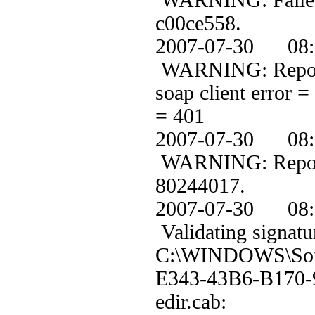
WARNING: Failed t
c00ce558.
2007-07-30 0
WARNING: ReportE
soap client error 
= 401
2007-07-30 0
WARNING: Reporter
80244017.
2007-07-30 0
Validating signatu
C:\WINDOWS\Soft
E343-43B6-B170
edir.cab: