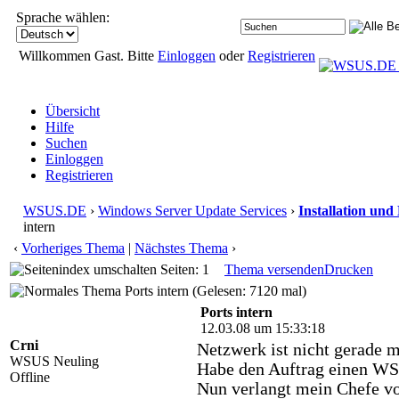
Sprache wählen:
Willkommen Gast. Bitte
Einloggen
oder
Registrieren
Übersicht
Hilfe
Suchen
Einloggen
Registrieren
WSUS.DE
›
Windows Server Update Services
›
Installation und
intern
‹
Vorheriges Thema
|
Nächstes Thema
›
Seiten: 1
Thema versenden
Drucken
Ports intern (Gelesen: 7120 mal)
Ports intern
12.03.08 um 15:33:18
Crni
Netzwerk ist nicht gerade m
WSUS Neuling
Habe den Auftrag einen WSU
Offline
Nun verlangt mein Chefe vo