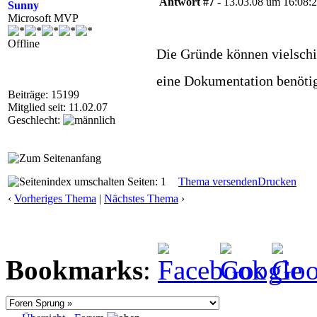
Antwort #7 -
13.03.08 um 16:08:
Sunny
Microsoft MVP
Offline
Die Gründe können vielschi
eine Dokumentation benötig
Beiträge: 15199
Mitglied seit: 11.02.07
Geschlecht:
Seiten: 1
Thema versenden
Drucken
‹
Vorheriges Thema
|
Nächstes Thema
›
Bookmarks
: