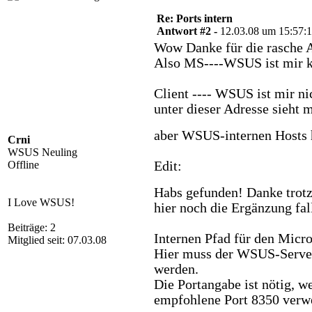
Re: Ports intern
Antwort #2 -
12.03.08 um 15:57:
Wow Danke für die rasche A
Also MS----WSUS ist mir kl
Client ---- WSUS ist mir ni
unter dieser Adresse sieh
aber WSUS-internen Hosts h
Crni
WSUS Neuling
Offline
Edit:
Habs gefunden! Danke tro
I Love WSUS!
hier noch die Ergänzung fal
Beiträge: 2
Internen Pfad für den Micr
Mitglied seit: 07.03.08
Hier muss der WSUS-Server
werden.
Die Portangabe ist nötig, w
empfohlene Port 8350 verw