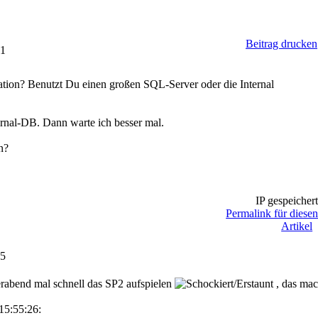
Beitrag drucken
51
ation? Benutzt Du einen großen SQL-Server oder die Internal
rnal-DB. Dann warte ich besser mal.
n?
IP gespeicher
Permalink für diese
Artikel
55
erabend mal schnell das SP2 aufspielen
, das mac
15:55:26: