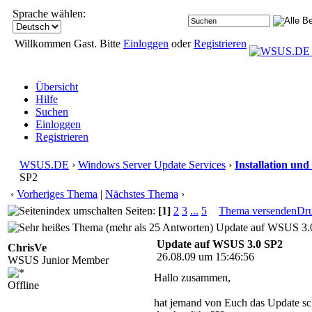
Sprache wählen:
Willkommen Gast. Bitte
Einloggen
oder
Registrieren
Übersicht
Hilfe
Suchen
Einloggen
Registrieren
WSUS.DE
›
Windows Server Update Services
›
Installation und
SP2
‹
Vorheriges Thema
|
Nächstes Thema
›
Seiten:
[1]
2
3
...
5
Thema versenden
Dr
Update auf WSUS 3.0
Update auf WSUS 3.0 SP2
ChrisVe
26.08.09 um 15:46:56
WSUS Junior Member
Hallo zusammen,
Offline
hat jemand von Euch das Update s