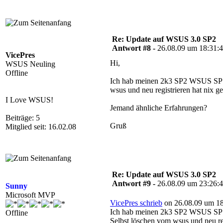
Re: Update auf WSUS 3.0 SP2
Antwort #8 -
26.08.09 um 18:31:
VicePres
Hi,
WSUS Neuling
Offline
Ich hab meinen 2k3 SP2 WSUS SP1 h
wsus und neu registrieren hat nix geb
I Love WSUS!
Jemand ähnliche Erfahrungen?
Beiträge: 5
Gruß
Mitglied seit: 16.02.08
Re: Update auf WSUS 3.0 SP2
Antwort #9 -
26.08.09 um 23:26:
Sunny
Microsoft MVP
VicePres schrieb
on 26.08.09 um 18
Ich hab meinen 2k3 SP2 WSUS SP1 h
Offline
Selbst löschen vom wsus und neu regi