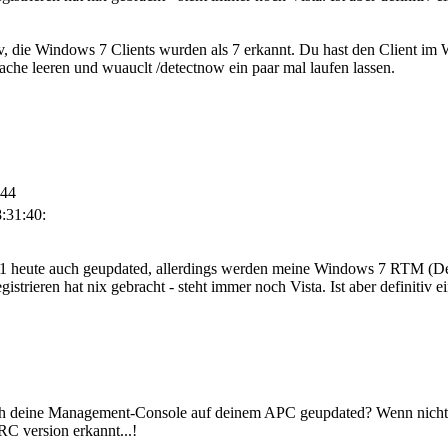
iv, die Windows 7 Clients wurden als 7 erkannt. Du hast den Client 
he leeren und wuauclt /detectnow ein paar mal laufen lassen.
:44
:31:40:
eute auch geupdated, allerdings werden meine Windows 7 RTM (Deuts
strieren hat nix gebracht - steht immer noch Vista. Ist aber definitiv e
ch deine Management-Console auf deinem APC geupdated? Wenn nicht, s
C version erkannt...!