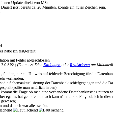
ladenen Update direkt von MS:
 Dauert jetzt bereits ca. 20 Minuten, könnte ein gutes Zeichen sein.
.
24
s habe ich festgestellt:
allation mit Fehler abgeschlossen
 3.0 SP2 (
(Du musst Dich
Einloggen
oder
Registrieren
um Multimedia
s gefunden, nur ein Hinweis auf fehlende Berechtigung für die Datenb
mehr vorhanden.
st die Schemaaktualisierung der Datenbank schiefgegangen und die 
spielt (sollte man natürlich haben)
bei kommt die Frage ob man eine vorhandene Datenbankinstanz nutzen w
ber egal es hat geholfen, danach kam nämlich die Frage ob ich in diese
g gewesen)
n und danach war alles schön.