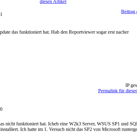
diesen Artikel
Beitrag
31
date das funktioniert hat. Hab den Reportviewer sogar erst nacher
IP ges
Permalink für diesen
00
as nicht funktioniert hat. Icheb eine W2k3 Server, WSUS SP1 und S
nstalliert. Ich hatte im 1. Versuch nicht das SP2 von Microsoft runte