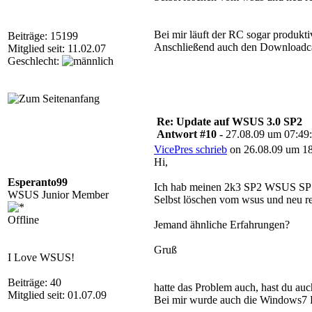
Bei mir läuft der RC sogar produkt
Beiträge: 15199
Anschließend auch den Downloadcac
Mitglied seit: 11.02.07
Geschlecht:
Re: Update auf WSUS 3.0 SP2
Antwort #10 -
27.08.09 um 07:49
VicePres schrieb
on 26.08.09 um 18
Hi,
Esperanto99
Ich hab meinen 2k3 SP2 WSUS SP1 h
WSUS Junior Member
Selbst löschen vom wsus und neu regi
Offline
Jemand ähnliche Erfahrungen?
Gruß
I Love WSUS!
Beiträge: 40
hatte das Problem auch, hast du au
Mitglied seit: 01.07.09
Bei mir wurde auch die Windows7 R