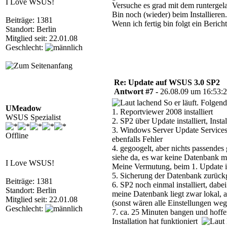
I Love WSUS!
Versuche es grad mit dem runterge
Bin noch (wieder) beim Installieren.
Beiträge: 1381
Wenn ich fertig bin folgt ein Bericht
Standort: Berlin
Mitglied seit: 22.01.08
Geschlecht:
Re: Update auf WSUS 3.0 SP2
Antwort #7 -
26.08.09 um 16:53:
So er läuft. Folgende
UMeadow
1. Reportviewer 2008 installiert
WSUS Spezialist
2. SP2 über Update installiert, Inst
3. Windows Server Update Services
Offline
ebenfalls Fehler
4. gegoogelt, aber nichts passende
siehe da, es war keine Datenbank 
I Love WSUS!
Meine Vermutung, beim 1. Update i
5. Sicherung der Datenbank zurückge
Beiträge: 1381
6. SP2 noch einmal installiert, da
Standort: Berlin
meine Datenbank liegt zwar lokal, a
Mitglied seit: 22.01.08
(sonst wären alle Einstellungen we
Geschlecht:
7. ca. 25 Minuten bangen und hoffe
Installation hat funktioniert