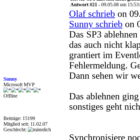
Antwort #21 -
09.05.08 um 15:53
Olaf schrieb
on 09.
Sunny schrieb
on 0
Das SP3 ablehnen
das auch nicht kla
grantiert im Event
Fehlermeldung. Gen
Dann sehen wir wei
Sunny
Microsoft MVP
Das ablehnen ging
Offline
sonstiges geht nich
Beiträge: 15199
Mitglied seit: 11.02.07
Geschlecht:
Synchronisiere no