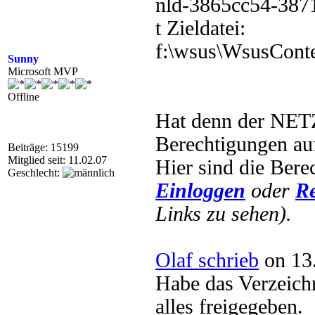
nld-3865cc54-387
t Zieldatei:
f:\wsus\WsusCon
Sunny
Microsoft MVP
Offline
Hat denn der N
Berechtigungen
Beiträge: 15199
Mitglied seit: 11.02.07
Hier sind die Ber
Geschlecht:
Einloggen
oder
Re
Links zu sehen).
Olaf schrieb
on 13.
Habe das Verzeichn
alles freigegeben.