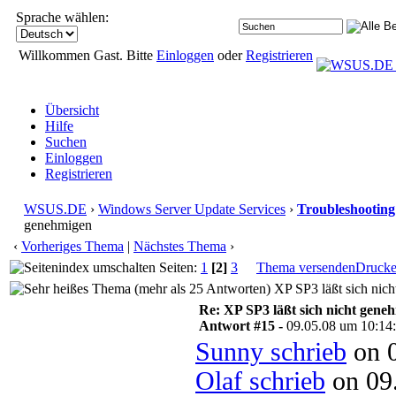
Sprache wählen:
Willkommen Gast. Bitte
Einloggen
oder
Registrieren
Übersicht
Hilfe
Suchen
Einloggen
Registrieren
WSUS.DE
›
Windows Server Update Services
›
Troubleshooting
genehmigen
‹
Vorheriges Thema
|
Nächstes Thema
›
Seiten:
1
[2]
3
Thema versenden
Druck
XP SP3 läßt sich nic
Re: XP SP3 läßt sich nicht gene
Antwort #15 -
09.05.08 um 10:14
Sunny schrieb
on 0
Olaf schrieb
on 09.