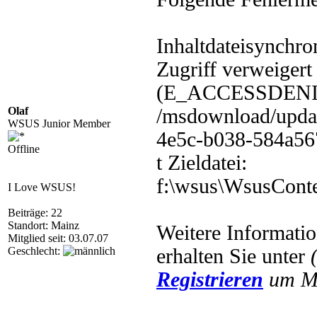
Inhaltdateisynchro
Zugriff verweige
(E_ACCESSDENIED
Olaf
/msdownload/updat
WSUS Junior Member
4e5c-b038-584a56
Offline
t Zieldatei:
f:\wsus\WsusCon
I Love WSUS!
Beiträge: 22
Standort: Mainz
Weitere Informatio
Mitglied seit: 03.07.07
Geschlecht:
erhalten Sie unter
Registrieren
um Mu