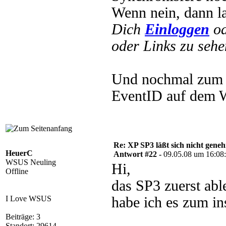
Wenn nein, dann l
Dich
Einloggen
o
oder Links zu sehe
Und nochmal zum l
EventID auf dem
Re: XP SP3 läßt sich nicht gene
HeuerC
Antwort #22 -
09.05.08 um 16:08
WSUS Neuling
Hi,
Offline
das SP3 zuerst ab
I Love WSUS
habe ich es zum in
Beiträge: 3
Standort: 29614