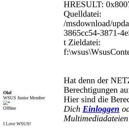
HRESULT: 0x800
Quelldatei:
/msdownload/updat
3865cc54-3871-4e
t Zieldatei:
f:\wsus\WsusCon
Hat denn der N
Berechtigungen
Olaf
Hier sind die Ber
WSUS Junior Member
Dich
Einloggen
o
Offline
Multimediadateien 
I Love WSUS!