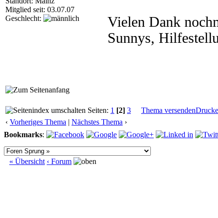
Standort: Mainz
Mitglied seit: 03.07.07
Geschlecht:
Vielen Dank nochm
Sunnys, Hilfestell
Seiten:
1
[2]
3
Thema versenden
Druck
‹
Vorheriges Thema
|
Nächstes Thema
›
Bookmarks
:
« Übersicht
‹ Forum