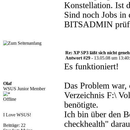
Konstellation. Ist
Sind noch Jobs in
BITSADMIN prüf
Re: XP SP3 läßt sich nicht gene
Antwort #29 -
13.05.08 um 13:40
Es funktioniert!
Olaf
Das Problem war, d
WSUS Junior Member
Verzeichnis F:\ Vo
Offline
benötigte.
Ich bin über den B
I Love WSUS!
checkhealth" dara
Beiträge: 22