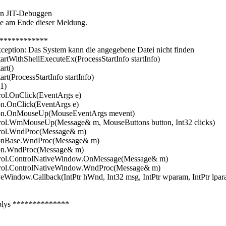
on JIT-Debuggen
Sie am Ende dieser Meldung.
*************
tion: Das System kann die angegebene Datei nicht finden
rtWithShellExecuteEx(ProcessStartInfo startInfo)
art()
t(ProcessStartInfo startInfo)
1)
l.OnClick(EventArgs e)
n.OnClick(EventArgs e)
on.OnMouseUp(MouseEventArgs mevent)
ol.WmMouseUp(Message& m, MouseButtons button, Int32 clicks)
rol.WndProc(Message& m)
onBase.WndProc(Message& m)
on.WndProc(Message& m)
rol.ControlNativeWindow.OnMessage(Message& m)
rol.ControlNativeWindow.WndProc(Message& m)
indow.Callback(IntPtr hWnd, Int32 msg, IntPtr wparam, IntPtr lpar
blys **************