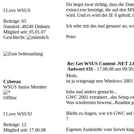
Du liegst zwar richtig, dass die Da
extract.exe benötigt, die auf den 
I Love WSUS
wird. Und es wird der IE 6 geholt; 
Beiträge: 65
Ich sehe mir das mal genauer an, w
Standort: 48249 Dülmen
Mitglied seit: 05.01.07
Peter
Geschlecht:
Re: Get WSUS Content .NET 2.
Antwort #31 -
17.06.08 um 09:30
Moin,
ist ja wiegesagt nen Windows 2003
Cyberax
WSUS Junior Member
habs mal anders gemacht...
GWC 2001 extrahiert...das Setup.exe
Offline
Was wiederrum beweist...Readme.pdf 
Bleibt zu fragen, wie ich GWC auf
I Love WSUS!
?
Beiträge: 12
Eigenen Auskünfte vom Server kla
Mitglied seit: 17.06.08