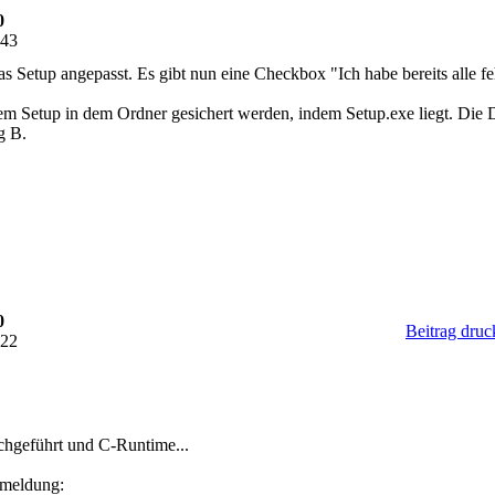
0
:43
as Setup angepasst. Es gibt nun eine Checkbox "Ich habe bereits alle
m Setup in dem Ordner gesichert werden, indem Setup.exe liegt. Die Do
g B.
0
Beitrag druc
:22
achgeführt und C-Runtime...
ermeldung: