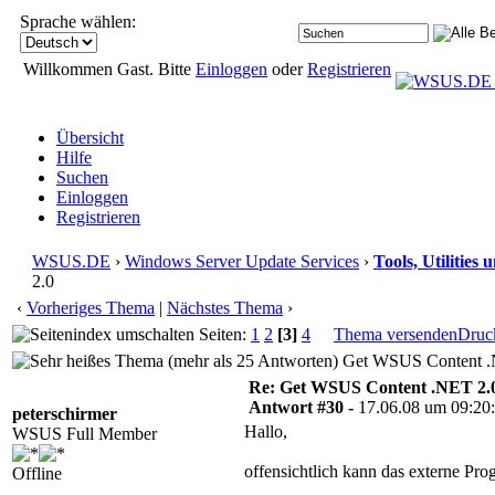
Sprache wählen:
Willkommen Gast. Bitte
Einloggen
oder
Registrieren
Übersicht
Hilfe
Suchen
Einloggen
Registrieren
WSUS.DE
›
Windows Server Update Services
›
Tools, Utilities
2.0
‹
Vorheriges Thema
|
Nächstes Thema
›
Seiten:
1
2
[3]
4
Thema versenden
Druc
Get WSUS Content .N
Re: Get WSUS Content .NET 2.
Antwort #30 -
17.06.08 um 09:20
peterschirmer
Hallo,
WSUS Full Member
offensichtlich kann das externe Pr
Offline