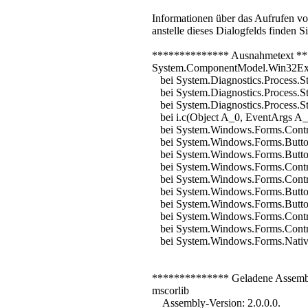
Informationen über das Aufrufen v
anstelle dieses Dialogfelds finden 
************** Ausnahmetext *
System.ComponentModel.Win32Excep
bei System.Diagnostics.Process.Sta
bei System.Diagnostics.Process.St
bei System.Diagnostics.Process.Star
bei i.c(Object A_0, EventArgs A_
bei System.Windows.Forms.Contro
bei System.Windows.Forms.Butto
bei System.Windows.Forms.Butt
bei System.Windows.Forms.Contr
bei System.Windows.Forms.Cont
bei System.Windows.Forms.Butt
bei System.Windows.Forms.Butt
bei System.Windows.Forms.Cont
bei System.Windows.Forms.Cont
bei System.Windows.Forms.NativeW
************** Geladene Assem
mscorlib
Assembly-Version: 2.0.0.0.