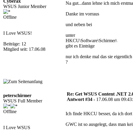
Cyberax
Na gut...dann lehne ich mich erstma
WSUS Junior Member
Danke im vorraus
Offline
und neben bei
I Love WSUS!
unter
HKCU\Software\Schirmer\
Beiträge: 12
gibt es Einträge
Mitglied seit: 17.06.08
nur ich denke mal das sie eigentl
?
Re: Get WSUS Content .NET 2.
peterschirmer
Antwort #34 -
17.06.08 um 09:43
WSUS Full Member
Offline
Ich finde HKCU besser, da ich dort 
GWC ist so ausgelegt, dass man kei
I Love WSUS