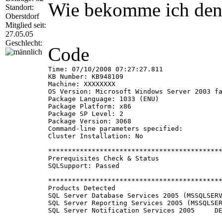
Wie bekomme ich den 
Standort:
Oberstdorf
Mitglied seit:
27.05.05
Geschlecht:
Code
Time: 07/10/2008 07:27:27.811

KB Number: KB948109

Machine: XXXXXXXX

OS Version: Microsoft Windows Server 2003 fa
Package Language: 1033 (ENU)

Package Platform: x86

Package SP Level: 2

Package Version: 3068

Command-line parameters specified:

Cluster Installation: No

********************************************
Prerequisites Check & Status

SQLSupport: Passed

********************************************
Products Detected				 Language  Level  Patch Level	 Platform  Edition

SQL Server Database Services 2005 (MSSQLSERVER)  DEU	 SP2    2005.090.3054.00  x
SQL Server Reporting Services 2005 (MSSQLSERVER)  DEU	 SP2	 9.00.3054.00  
SQL Server Notification Services 2005     DEU	 SP2	 9.00.3054.00  x86	 ENTERPRI
SQL Server Integration Services 2005	DEU	 SP2	 9.00.3054.00  x86	 ENTERPRISE
