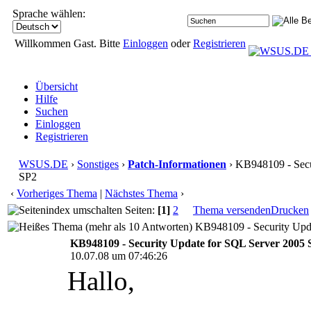
Sprache wählen:
Willkommen Gast. Bitte
Einloggen
oder
Registrieren
Übersicht
Hilfe
Suchen
Einloggen
Registrieren
WSUS.DE
›
Sonstiges
›
Patch-Informationen
› KB948109 - Secu
SP2
‹
Vorheriges Thema
|
Nächstes Thema
›
Seiten:
[1]
2
Thema versenden
Drucken
KB948109 - Security Upda
KB948109 - Security Update for SQL Server 2005 
10.07.08 um 07:46:26
Hallo,