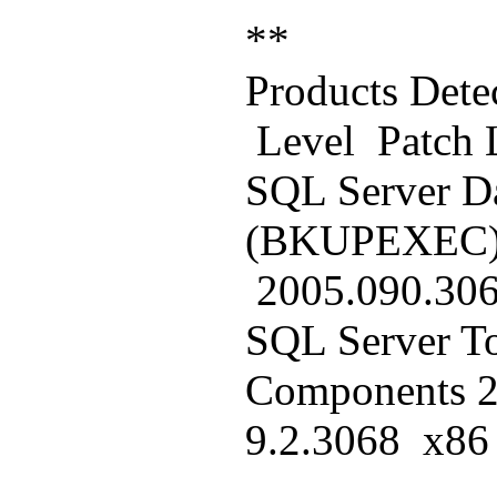
**
Products
Level Patch
SQL Server Da
(BKUPEXE
2005.090.3
SQL Server To
Componen
9.2.3068 