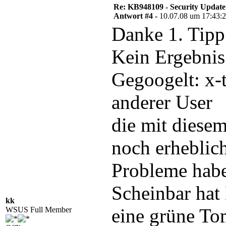
Re: KB948109 - Security Update
Antwort #4 -
10.07.08 um 17:43:
Danke 1. Tipp 
Kein Ergebnis
Gegoogelt: x-
anderer User
die mit diesem
noch erheblic
Probleme hab
Scheinbar hat
kk
eine grüne To
WSUS Full Member