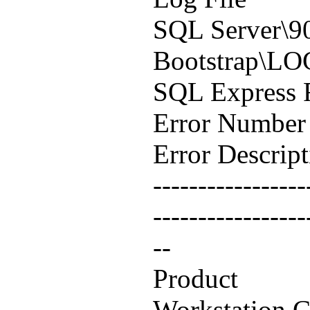
SQL Server\9
Bootstrap\LO
SQL Express
Error Num
Error Descr
-----------------
-----------------
--
Product :
Workstation 