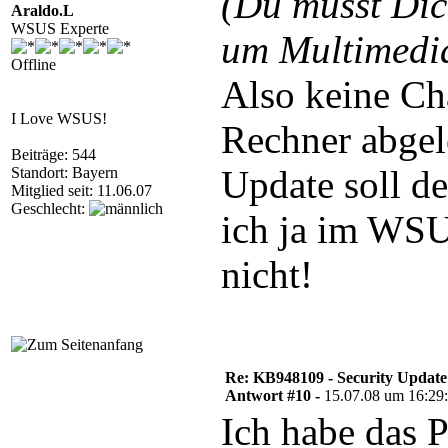
(Du musst Di
Araldo.L
WSUS Experte
um Multimedia
Offline
Also keine Cha
I Love WSUS!
Rechner abge
Beiträge: 544
Update soll de
Standort: Bayern
Mitglied seit: 11.06.07
Geschlecht:
ich ja im WSU
nicht!
Re: KB948109 - Security Update
Antwort #10 -
15.07.08 um 16:29
Ich habe das 