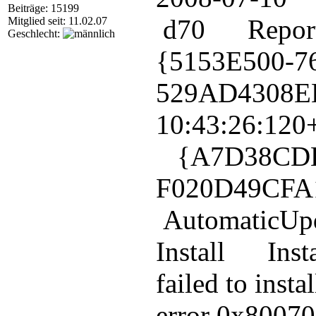
Beiträge: 15199
d70 Repor
Mitglied seit: 11.02.07
Geschlecht:
{5153E500-7
529AD4308E
10:43:26:
{A7D38CDE-
F020D49C
AutomaticUp
Install Insta
failed to inst
error 0x80070