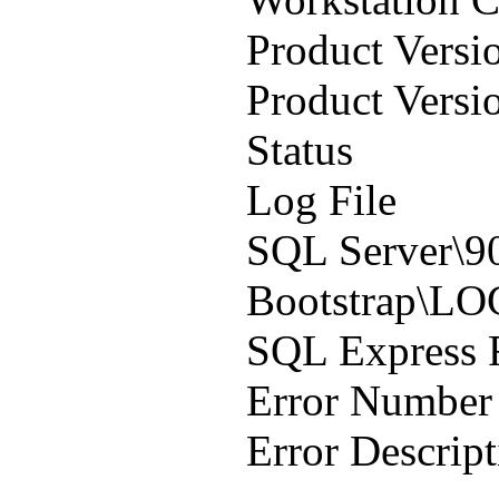
Product Versi
Product Versi
Status :
Log File :
SQL Server\9
Bootstrap\LO
SQL Express
Error Num
Error Descr