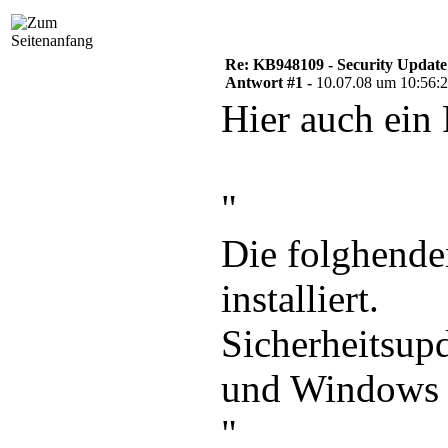
SQL Server Tools and Workstation Components 2005  DEU	 SP2	     9.2.3054  
********************************************
Products Disqualified & Reason

Re: KB948109 - Security Update
Product					     Reason

Antwort #1 -
10.07.08 um 10:56:
********************************************
Hier auch ein 
Processes Locking Files

Process Name	    Feature		   Type	    User Name			PID

********************************************
Product Installation Status

Product			 : SQL Server Database Services 2005 (MSSQLSERVER)

"
Product Version (Previous): 3054

Product Version (Final)   :

Status			  : Fehler

Die folghende
Log File			: C:\Programme\Microsoft SQL Server\90\Setup Bootstrap\LOG\Hotfix\SQL9_Hotfix_KB948109_sqlrun_sql.msp.log

Error Number		  : 1635

Error Description	   : Die Windows Installer MSP-Datei konnte nicht installiert werden

installiert.
--------------------------------------------
Product			 : SQL Server Reporting Services 2005 (MSSQLSERVER)

Product Version (Previous): 3054

Sicherheitsup
Product Version (Final)   :

Status			  : Fehler

Log File			: C:\Programme\Microsoft SQL Server\90\Setup Bootstrap\LOG\Hotfix\RS9_Hotfix_KB948109_sqlrun_rs.msp.log

und Windows 
Error Number		  : 1635

Error Description	   : Die Windows Installer MSP-Datei konnte nicht installiert werden

--------------------------------------------
"
Product			 : SQL Server Notification Services 2005

Product Version (Previous): 3054
