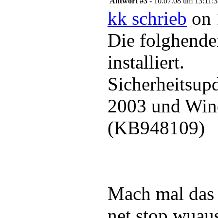
Antwort #3 -
10.07.08 um 13:11:
kk schrieb
on 
Die folghende
installiert.
Sicherheitsup
2003 und Win
(KB948109)
Mach mal das 
net stop wuau