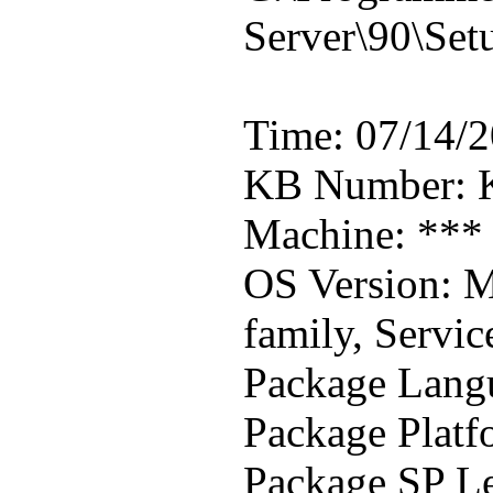
Server\90\Set
Time: 07/14/2
KB Number: 
Machine: ***
OS Version: M
family, Servic
Package Lang
Package Platf
Package SP Le