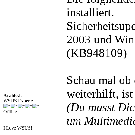
installiert.
Sicherheitsup
2003 und Win
(KB948109)
Schau mal ob 
weiterhilft, is
Araldo.L
WSUS Experte
(Du musst Di
Offline
um Multimedia
I Love WSUS!