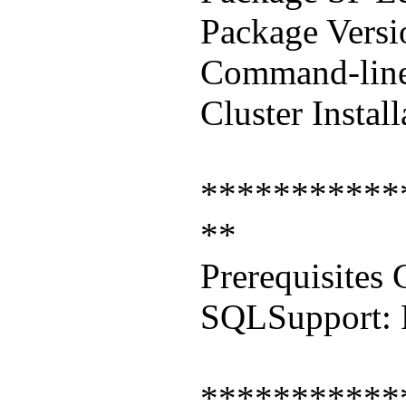
Package Versi
Command-line 
Cluster Instal
***********
**
Prerequisites
SQLSupport: 
***********