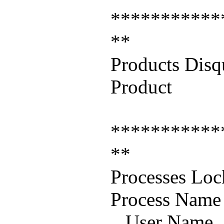
***********
**
Products Disq
Produ
***********
**
Processes Loc
Process
User N