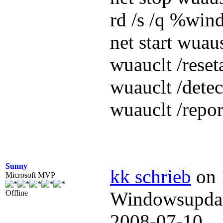
rd /s /q %win
net start wuau
wuauclt /reset
wuauclt /dete
wuauclt /repo
Sunny
kk schrieb
on 
Microsoft MVP
Windowsupdat
Offline
2008-07-1