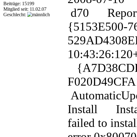
Beiträge: 15199
d70 Repor
Mitglied seit: 11.02.07
Geschlecht:
{5153E500-7
529AD4308E
10:43:26:
{A7D38CDE-
F020D49C
AutomaticUp
Install Insta
failed to inst
error 0x80070