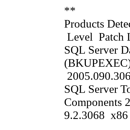
**
Products
Level Patch
SQL Server Da
(BKUPEXE
2005.090.3
SQL Server To
Componen
9.2.3068 