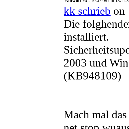
Antwort #3 -
10.07.08 um 13:11:
kk schrieb
on 
Die folghende
installiert.
Sicherheitsup
2003 und Win
(KB948109)
Mach mal das 
net stop wuau