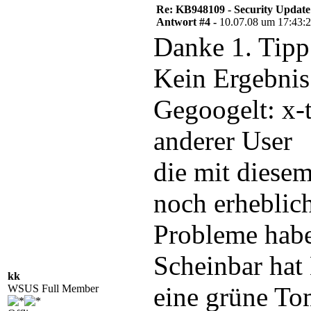
Re: KB948109 - Security Update
Antwort #4 -
10.07.08 um 17:43:
Danke 1. Tipp 
Kein Ergebnis
Gegoogelt: x-
anderer User
die mit diesem
noch erheblic
Probleme hab
Scheinbar hat
kk
eine grüne To
WSUS Full Member