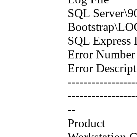
SQL Server\9
Bootstrap\LO
SQL Express
Error Num
Error Descr
-----------------
-----------------
--
Product :
Workstation 