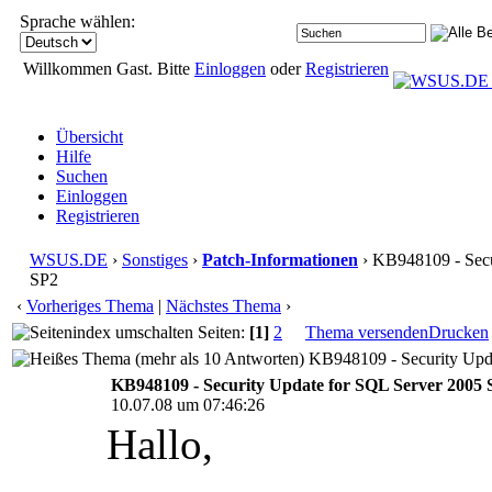
Sprache wählen:
Willkommen Gast. Bitte
Einloggen
oder
Registrieren
Übersicht
Hilfe
Suchen
Einloggen
Registrieren
WSUS.DE
›
Sonstiges
›
Patch-Informationen
› KB948109 - Secu
SP2
‹
Vorheriges Thema
|
Nächstes Thema
›
Seiten:
[1]
2
Thema versenden
Drucken
KB948109 - Security Upda
KB948109 - Security Update for SQL Server 2005 
10.07.08 um 07:46:26
Hallo,