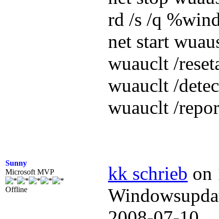
rd /s /q %win
net start wuau
wuauclt /reset
wuauclt /dete
wuauclt /repo
Sunny
kk schrieb
on 
Microsoft MVP
Windowsupdat
Offline
2008-07-1