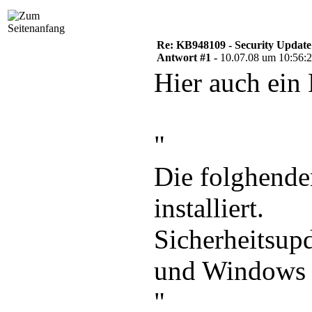
SQL Server Tools and Workstation Components 2005  DEU	 SP2	     9.2.3054  
********************************************
Products Disqualified & Reason

Re: KB948109 - Security Update
Product					     Reason

Antwort #1 -
10.07.08 um 10:56:
********************************************
Hier auch ein 
Processes Locking Files

Process Name	    Feature		   Type	    User Name			PID

********************************************
Product Installation Status

Product			 : SQL Server Database Services 2005 (MSSQLSERVER)

"
Product Version (Previous): 3054

Product Version (Final)   :

Status			  : Fehler

Die folghende
Log File			: C:\Programme\Microsoft SQL Server\90\Setup Bootstrap\LOG\Hotfix\SQL9_Hotfix_KB948109_sqlrun_sql.msp.log

Error Number		  : 1635

Error Description	   : Die Windows Installer MSP-Datei konnte nicht installiert werden

installiert.
--------------------------------------------
Product			 : SQL Server Reporting Services 2005 (MSSQLSERVER)

Product Version (Previous): 3054

Sicherheitsup
Product Version (Final)   :

Status			  : Fehler

Log File			: C:\Programme\Microsoft SQL Server\90\Setup Bootstrap\LOG\Hotfix\RS9_Hotfix_KB948109_sqlrun_rs.msp.log

und Windows 
Error Number		  : 1635

Error Description	   : Die Windows Installer MSP-Datei konnte nicht installiert werden

--------------------------------------------
"
Product			 : SQL Server Notification Services 2005

Product Version (Previous): 3054
