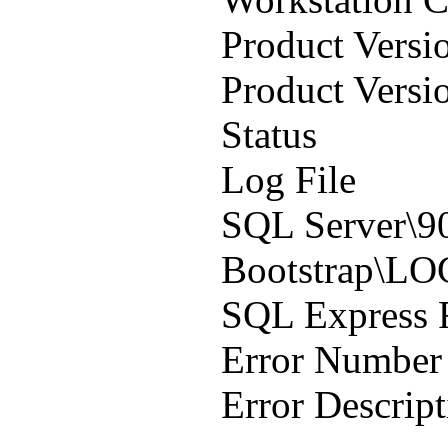
Product Versi
Product Versi
Status :
Log File :
SQL Server\9
Bootstrap\LO
SQL Express
Error Num
Error Descr