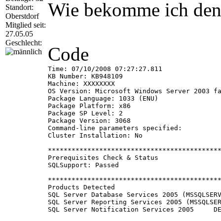
Wie bekomme ich den 
Standort:
Oberstdorf
Mitglied seit:
27.05.05
Geschlecht:
Code
Time: 07/10/2008 07:27:27.811

KB Number: KB948109

Machine: XXXXXXXX

OS Version: Microsoft Windows Server 2003 fa
Package Language: 1033 (ENU)

Package Platform: x86

Package SP Level: 2

Package Version: 3068

Command-line parameters specified:

Cluster Installation: No

********************************************
Prerequisites Check & Status

SQLSupport: Passed

********************************************
Products Detected				 Language  Level  Patch Level	 Platform  Edition

SQL Server Database Services 2005 (MSSQLSERVER)  DEU	 SP2    2005.090.3054.00  x
SQL Server Reporting Services 2005 (MSSQLSERVER)  DEU	 SP2	 9.00.3054.00  
SQL Server Notification Services 2005     DEU	 SP2	 9.00.3054.00  x86	 ENTERPRI
SQL Server Integration Services 2005	DEU	 SP2	 9.00.3054.00  x86	 ENTERPRISE
