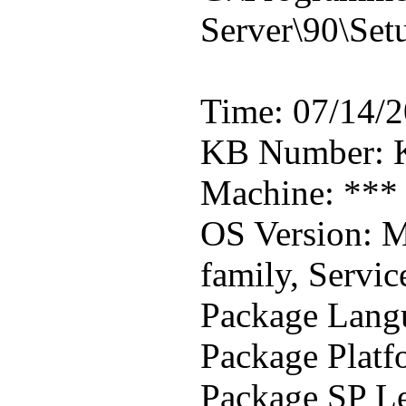
Server\90\Set
Time: 07/14/2
KB Number: 
Machine: ***
OS Version: M
family, Servic
Package Lang
Package Platf
Package SP Le