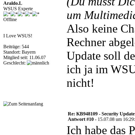
(Du musst Di
Araldo.L
WSUS Experte
um Multimedia
Offline
Also keine Cha
I Love WSUS!
Rechner abge
Beiträge: 544
Update soll de
Standort: Bayern
Mitglied seit: 11.06.07
Geschlecht:
ich ja im WSU
nicht!
Re: KB948109 - Security Update
Antwort #10 -
15.07.08 um 16:29
Ich habe das 