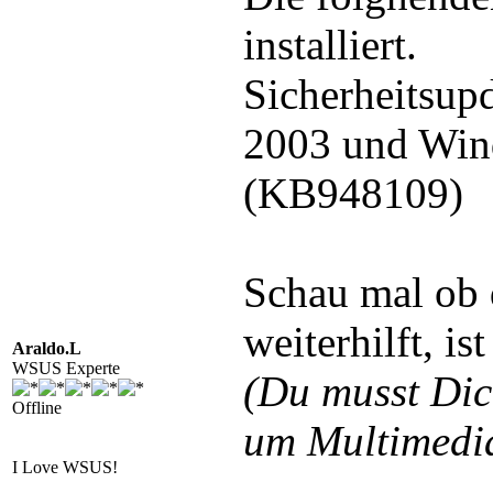
installiert.
Sicherheitsup
2003 und Win
(KB948109)
Schau mal ob 
weiterhilft, is
Araldo.L
WSUS Experte
(Du musst Di
Offline
um Multimedia
I Love WSUS!