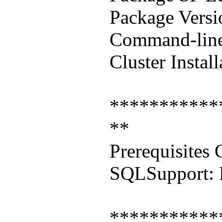
Package Versi
Command-line 
Cluster Instal
***********
**
Prerequisites
SQLSupport: 
***********