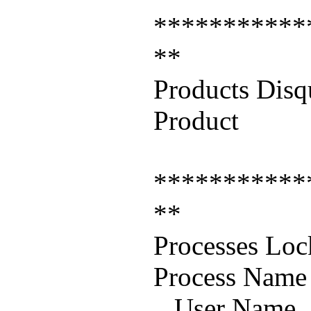
***********
**
Products Disq
Produ
***********
**
Processes Loc
Process
User N