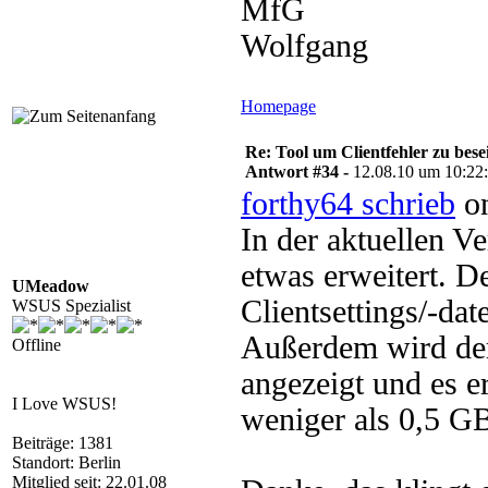
MfG
Wolfgang
Homepage
Re: Tool um Clientfehler zu bese
Antwort #34 -
12.08.10 um 10:22
forthy64 schrieb
on
In der aktuellen V
etwas erweitert. De
UMeadow
Clientsettings/-dat
WSUS Spezialist
Außerdem wird der 
Offline
angezeigt und es 
I Love WSUS!
weniger als 0,5 G
Beiträge: 1381
Standort: Berlin
Mitglied seit: 22.01.08