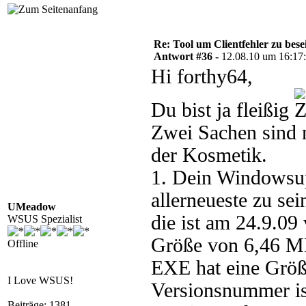
Re: Tool um Clientfehler zu bese
Antwort #36 -
12.08.10 um 16:17
Hi forthy64,
Du bist ja fleißig
Zwei Sachen sind m
der Kosmetik.
1. Dein Windowsup
allerneueste zu se
UMeadow
die ist am 24.9.09
WSUS Spezialist
Größe von 6,46 M
Offline
EXE hat eine Größ
I Love WSUS!
Versionsnummer ist
Beiträge: 1381