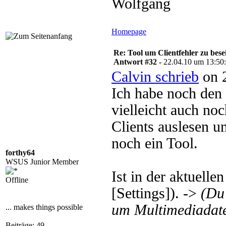
Wolfgang
Homepage
Re: Tool um Clientfehler zu bese
Antwort #32 -
22.04.10 um 13:50
Calvin schrieb
on 2
Ich habe noch den
vielleicht auch no
Clients auslesen u
noch ein Tool.
forthy64
WSUS Junior Member
Ist in der aktuelle
Offline
[Settings]). ->
(Du
um Multimediadate
... makes things possible
Beiträge: 49