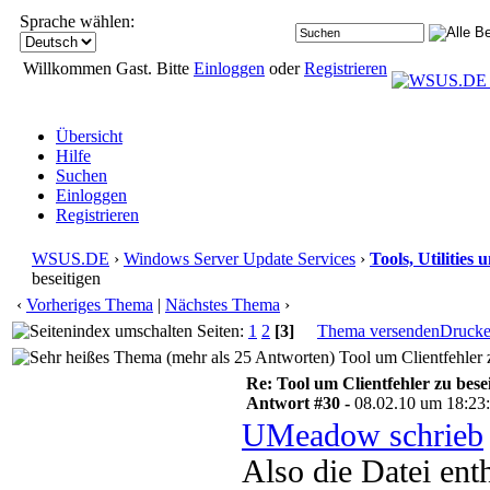
Sprache wählen:
Willkommen Gast. Bitte
Einloggen
oder
Registrieren
Übersicht
Hilfe
Suchen
Einloggen
Registrieren
WSUS.DE
›
Windows Server Update Services
›
Tools, Utilities
beseitigen
‹
Vorheriges Thema
|
Nächstes Thema
›
Seiten:
1
2
[3]
Thema versenden
Druck
Tool um Clientfehler 
Re: Tool um Clientfehler zu bese
Antwort #30 -
08.02.10 um 18:23
UMeadow schrieb
Also die Datei enth