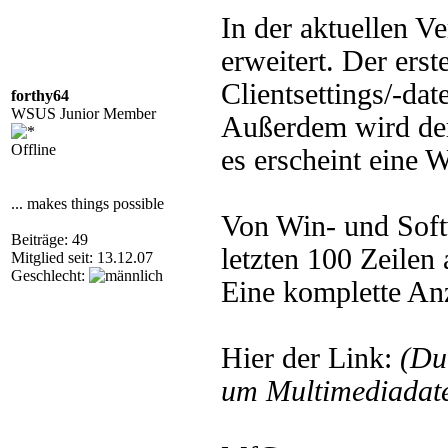
In der aktuellen V
erweitert. Der erst
Clientsettings/-dat
forthy64
WSUS Junior Member
Außerdem wird der 
Offline
es erscheint eine 
... makes things possible
Von Win- und Soft
Beiträge: 49
letzten 100 Zeilen 
Mitglied seit: 13.12.07
Geschlecht:
Eine komplette Anz
Hier der Link:
(Du
um Multimediadate