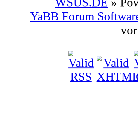
WSUS.DE
» Po
YaBB Forum Softwar
vor