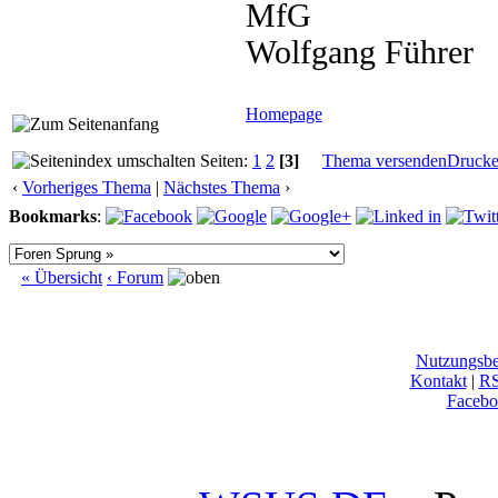
MfG
Wolfgang Führer
Homepage
Seiten:
1
2
[3]
Thema versenden
Druck
‹
Vorheriges Thema
|
Nächstes Thema
›
Bookmarks
:
« Übersicht
‹ Forum
Nutzungsb
Kontakt
|
R
Facebo