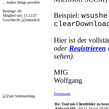
... makes things possible
Beiträge: 49
Beispiel:
wsushe
Mitglied seit: 13.12.07
Geschlecht:
clearDownloa
Hier ist der vollst
oder
Registrieren
sehen).
MfG
Wolfgang
Homepage
Re: Tool um Clientfehler zu bese
Antwort #41 -
02.11.10 um 10:59