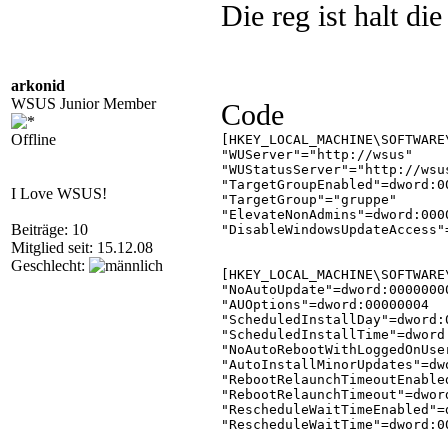
Die reg ist halt 
arkonid
WSUS Junior Member
Code
Offline
[HKEY_LOCAL_MACHINE\SOFTWARE
"WUServer"="http://wsus"

"WUStatusServer"="http://wsus
"TargetGroupEnabled"=dword:00
I Love WSUS!
"TargetGroup"="gruppe"

"ElevateNonAdmins"=dword:0000
Beiträge: 10
"DisableWindowsUpdateAccess"=
Mitglied seit: 15.12.08
Geschlecht:
[HKEY_LOCAL_MACHINE\SOFTWARE
"NoAutoUpdate"=dword:00000000
"AUOptions"=dword:00000004

"ScheduledInstallDay"=dword:0
"ScheduledInstallTime"=dword:
"NoAutoRebootWithLoggedOnUse
"AutoInstallMinorUpdates"=dwo
"RebootRelaunchTimeoutEnabled
"RebootRelaunchTimeout"=dword
"RescheduleWaitTimeEnabled"=d
"RescheduleWaitTime"=dword:00
"DetectionFrequencyEnabled"=d