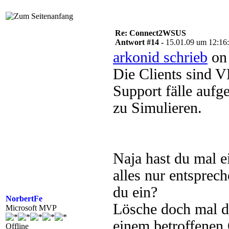
"RebootWarningTimeoutEnabled"
"RebootWarningTimeout"=dword:
"UseWUServer"=dword:00000001

"NoAUShutdownOption"=dword:00
Re: Connect2WSUS
"NoAUAsDefaultShutdownOption"
Antwort #14 -
15.01.09 um 12:16
arkonid schrieb
on 
Die Clients sind 
Support fälle auf
zu Simulieren.
Naja hast du mal 
alles nur entspre
du ein?
NorbertFe
Lösche doch mal da
Microsoft MVP
einem betroffenen 
Offline