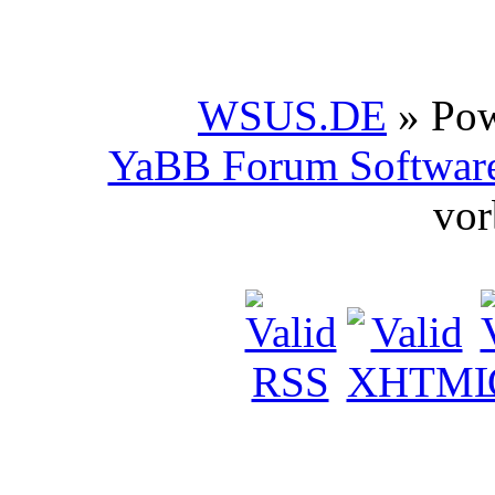
WSUS.DE
» Po
YaBB Forum Softwar
vor