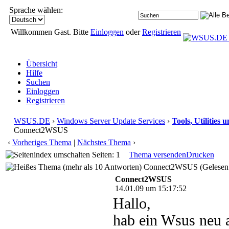
Sprache wählen:
Willkommen Gast. Bitte
Einloggen
oder
Registrieren
Übersicht
Hilfe
Suchen
Einloggen
Registrieren
WSUS.DE
›
Windows Server Update Services
›
Tools, Utilities
Connect2WSUS
‹
Vorheriges Thema
|
Nächstes Thema
›
Seiten: 1
Thema versenden
Drucken
Connect2WSUS (Gelesen:
Connect2WSUS
14.01.09 um 15:17:52
Hallo,
hab ein Wsus neu a