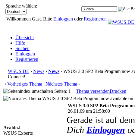
Sprache wählen:
Willkommen Gast. Bitte
Einloggen
oder
Registrieren
Übersicht
Hilfe
Suchen
Einloggen
Registrieren
WSUS.DE
›
News
›
News
› WSUS 3.0 SP2 Beta Program now ava
Connect!
‹
Vorheriges Thema
|
Nächstes Thema
›
Seiten: 1
Thema versenden
Drucken
WSUS 3.0 SP2 Beta Program now available on M
WSUS 3.0 SP2 Beta Program now
26.01.09 um 21:58:00
Gerade ist auf d
Araldo.L
Dich
Einloggen
o
WSUS Experte