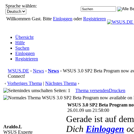
Sprache wählen:
Willkommen Gast. Bitte
Einloggen
oder
Registrieren
Übersicht
Hilfe
Suchen
Einloggen
Registrieren
WSUS.DE
›
News
›
News
› WSUS 3.0 SP2 Beta Program now ava
Connect!
‹
Vorheriges Thema
|
Nächstes Thema
›
Seiten: 1
Thema versenden
Drucken
WSUS 3.0 SP2 Beta Program now available on M
WSUS 3.0 SP2 Beta Program now
26.01.09 um 21:58:00
Gerade ist auf d
Araldo.L
Dich
Einloggen
o
WSUS Experte