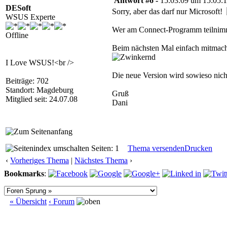
Antwort #6 -
15.03.09 um 15:05:
DESoft
Sorry, aber das darf nur Microsoft!
WSUS Experte
Wer am Connect-Programm teilnimmt
Offline
Beim nächsten Mal einfach mitmache
I Love WSUS!<br />
Die neue Version wird sowieso nicht
Beiträge: 702
Standort: Magdeburg
Gruß
Mitglied seit: 24.07.08
Dani
Seiten: 1
Thema versenden
Drucken
‹
Vorheriges Thema
|
Nächstes Thema
›
Bookmarks
:
« Übersicht
‹ Forum