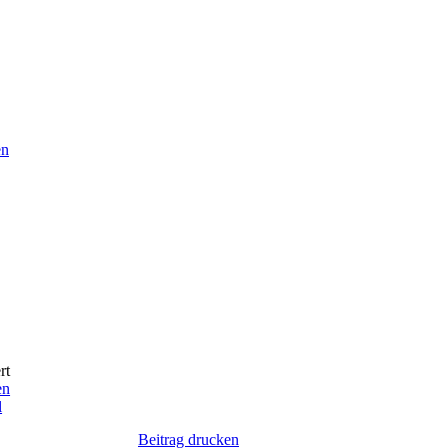
en
rt
en
l
Beitrag drucken