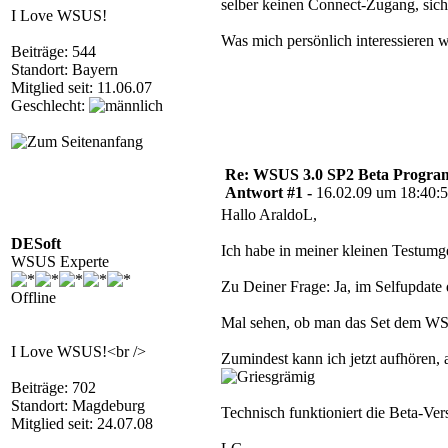
selber keinen Connect-Zugang, siche
I Love WSUS!
Was mich persönlich interessieren w
Beiträge: 544
Standort: Bayern
Mitglied seit: 11.06.07
Geschlecht:
Re: WSUS 3.0 SP2 Beta Program 
Antwort #1 -
16.02.09 um 18:40:
Hallo AraldoL,
DESoft
Ich habe in meiner kleinen Testum
WSUS Experte
Zu Deiner Frage: Ja, im Selfupdate
Offline
Mal sehen, ob man das Set dem WSU
I Love WSUS!<br />
Zumindest kann ich jetzt aufhören,
Beiträge: 702
Standort: Magdeburg
Technisch funktioniert die Beta-Vers
Mitglied seit: 24.07.08