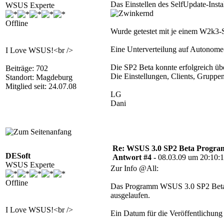
Das Einstellen des SelfUpdate-Inst
WSUS Experte
Offline
Wurde getestet mit je einem W2k
Eine Unterverteilung auf Autonome
I Love WSUS!<br />
Die SP2 Beta konnte erfolgreich über
Beiträge: 702
Die Einstellungen, Clients, Grupp
Standort: Magdeburg
Mitglied seit: 24.07.08
LG
Dani
Re: WSUS 3.0 SP2 Beta Program 
DESoft
Antwort #4 -
08.03.09 um 20:10:
WSUS Experte
Zur Info @All:
Offline
Das Programm WSUS 3.0 SP2 Beta i
ausgelaufen.
I Love WSUS!<br />
Ein Datum für die Veröffentlichung