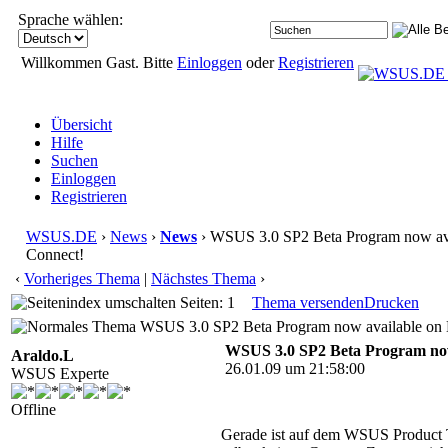
Sprache wählen:
Willkommen Gast. Bitte
Einloggen
oder
Registrieren
Übersicht
Hilfe
Suchen
Einloggen
Registrieren
WSUS.DE
›
News
›
News
› WSUS 3.0 SP2 Beta Program now ava
Connect!
‹
Vorheriges Thema
|
Nächstes Thema
›
Seiten: 1
Thema versenden
Drucken
WSUS 3.0 SP2 Beta Program now available on M
WSUS 3.0 SP2 Beta Program now
Araldo.L
26.01.09 um 21:58:00
WSUS Experte
Offline
Gerade ist auf dem WSUS Product