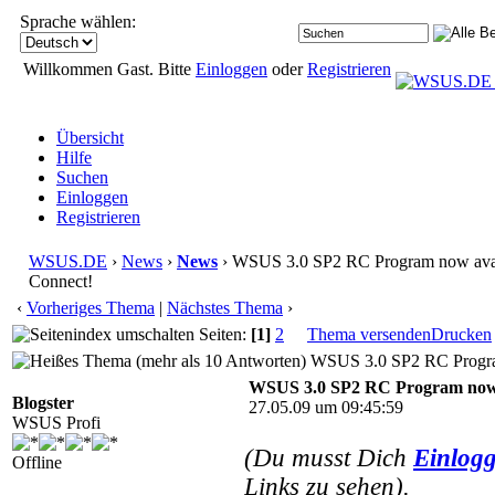
Sprache wählen:
Willkommen Gast. Bitte
Einloggen
oder
Registrieren
Übersicht
Hilfe
Suchen
Einloggen
Registrieren
WSUS.DE
›
News
›
News
› WSUS 3.0 SP2 RC Program now avai
Connect!
‹
Vorheriges Thema
|
Nächstes Thema
›
Seiten:
[1]
2
Thema versenden
Drucken
WSUS 3.0 SP2 RC Program 
WSUS 3.0 SP2 RC Program now a
Blogster
27.05.09 um 09:45:59
WSUS Profi
(Du musst Dich
Einlog
Offline
Links zu sehen).