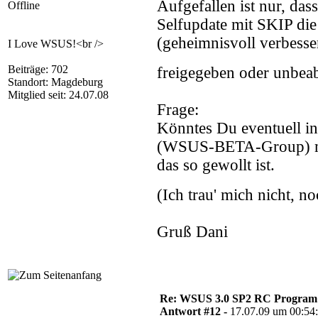
Aufgefallen ist nur, das
Offline
Selfupdate mit SKIP die 
(geheimnisvoll verbesser
I Love WSUS!<br />
Beiträge: 702
freigegeben oder unbeab
Standort: Magdeburg
Mitglied seit: 24.07.08
Frage:
Könntes Du eventuell i
(WSUS-BETA-Group) mal
das so gewollt ist.
(Ich trau' mich nicht, n
Gruß Dani
Re: WSUS 3.0 SP2 RC Program n
Antwort #12 -
17.07.09 um 00:54