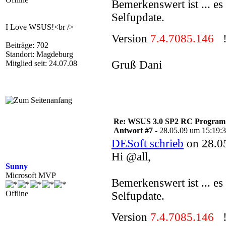
Bemerkenswert ist ... e
Selfupdate.
I Love WSUS!<br />
Version
7.4.7085.146
!
Beiträge: 702
Standort: Magdeburg
Gruß Dani
Mitglied seit: 24.07.08
Re: WSUS 3.0 SP2 RC Program n
Antwort #7 -
28.05.09 um 15:19:
DESoft schrieb
on 28.05
Hi @all,
Sunny
Microsoft MVP
Bemerkenswert ist ... e
Offline
Selfupdate.
Version
7.4.7085.146
!