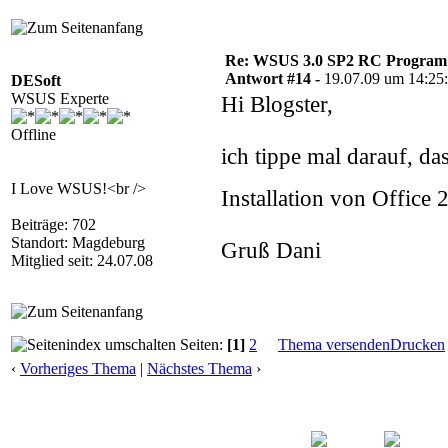
Re: WSUS 3.0 SP2 RC Program n
Antwort #14 -
19.07.09 um 14:25
DESoft
WSUS Experte
Hi Blogster,
Offline
ich tippe mal darauf, da
I Love WSUS!<br />
Installation von Office
Beiträge: 702
Standort: Magdeburg
Gruß Dani
Mitglied seit: 24.07.08
Seiten:
[1]
2
Thema versenden
Drucken
‹
Vorheriges Thema
|
Nächstes Thema
›