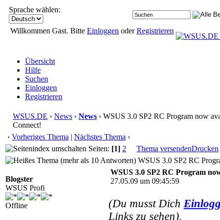
Sprache wählen:
Willkommen Gast. Bitte
Einloggen
oder
Registrieren
Übersicht
Hilfe
Suchen
Einloggen
Registrieren
WSUS.DE
›
News
›
News
› WSUS 3.0 SP2 RC Program now avai
Connect!
‹
Vorheriges Thema
|
Nächstes Thema
›
Seiten:
[1]
2
Thema versenden
Drucken
WSUS 3.0 SP2 RC Program 
WSUS 3.0 SP2 RC Program now a
Blogster
27.05.09 um 09:45:59
WSUS Profi
(Du musst Dich
Einlog
Offline
Links zu sehen).