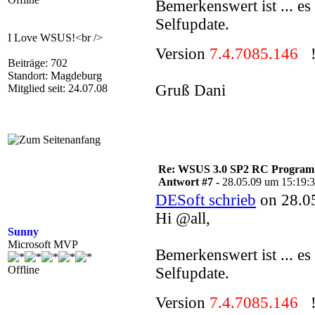
Bemerkenswert ist ... e
Selfupdate.
I Love WSUS!<br />
Version
7.4.7085.146
!
Beiträge: 702
Standort: Magdeburg
Gruß Dani
Mitglied seit: 24.07.08
Re: WSUS 3.0 SP2 RC Program n
Antwort #7 -
28.05.09 um 15:19:
DESoft schrieb
on 28.05
Hi @all,
Sunny
Microsoft MVP
Bemerkenswert ist ... e
Offline
Selfupdate.
Version
7.4.7085.146
!