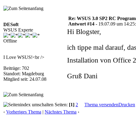
Re: WSUS 3.0 SP2 RC Program n
Antwort #14 -
19.07.09 um 14:25
DESoft
WSUS Experte
Hi Blogster,
Offline
ich tippe mal darauf, da
I Love WSUS!<br />
Installation von Office
Beiträge: 702
Standort: Magdeburg
Gruß Dani
Mitglied seit: 24.07.08
Seiten:
[1]
2
Thema versenden
Drucken
‹
Vorheriges Thema
|
Nächstes Thema
›