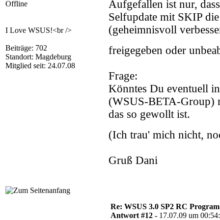
Aufgefallen ist nur, das
Offline
Selfupdate mit SKIP die 
(geheimnisvoll verbesser
I Love WSUS!<br />
Beiträge: 702
freigegeben oder unbeab
Standort: Magdeburg
Mitglied seit: 24.07.08
Frage:
Könntes Du eventuell i
(WSUS-BETA-Group) mal
das so gewollt ist.
(Ich trau' mich nicht, n
Gruß Dani
Re: WSUS 3.0 SP2 RC Program n
Antwort #12 -
17.07.09 um 00:54