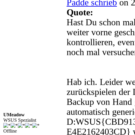
Padde schrieb
on 2
Quote:
Hast Du schon mal
weiter vorne gesc
kontrollieren, even
noch mal versuche
Hab ich. Leider we
zurückspielen der 
Backup von Hand g
automatisch generi
UMeadow
D:WSUS{CBD913
WSUS Spezialist
E4E2162403CD} wei
Offline