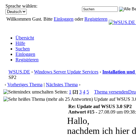
Sprache wählen:
Willkommen Gast. Bitte
Einloggen
oder
Registrieren
Übersicht
Hilfe
Suchen
Einloggen
Registrieren
WSUS.DE
›
Windows Server Update Services
›
Installation und
SP2
‹
Vorheriges Thema
|
Nächstes Thema
›
Seiten:
1
[2]
3
4
5
Thema versenden
Dru
Update auf WSUS 3.0
Re: Update auf WSUS 3.0 SP2
Antwort #15 -
27.08.09 um 09:38
Hallo,
nachdem ich hier d