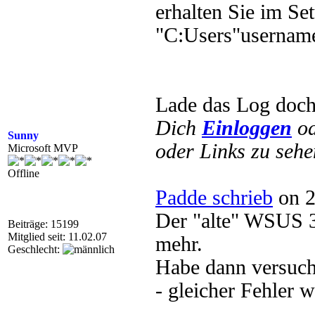
erhalten Sie im Se
"C:Users"userna
Lade das Log doch
Dich
Einloggen
o
Sunny
oder Links zu sehe
Microsoft MVP
Offline
Padde schrieb
on 2
Der "alte" WSUS 3 
Beiträge: 15199
Mitglied seit: 11.02.07
mehr.
Geschlecht:
Habe dann versucht
- gleicher Fehler w