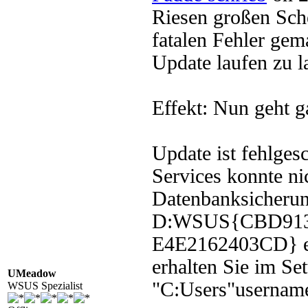
Riesen großen Sche
fatalen Fehler ge
Update laufen zu l
Effekt: Nun geht g
Update ist fehlge
Services konnte ni
Datenbanksicherun
D:WSUS{CBD913
E4E2162403CD} ers
erhalten Sie im Se
UMeadow
"C:Users"userna
WSUS Spezialist