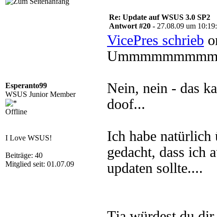
Re: Update auf WSUS 3.0 SP2
Antwort #20 -
27.08.09 um 10:19
VicePres schrieb
on
Ummmmmmmm
Nein, nein - das ka
Esperanto99
WSUS Junior Member
doof...
Offline
Ich habe natürli
I Love WSUS!
gedacht, dass ich
Beiträge: 40
Mitglied seit: 01.07.09
updaten sollte....
Tja würdest du dir