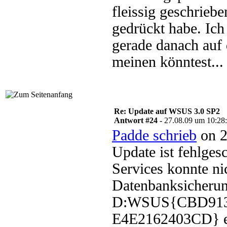
fleissig geschrieb
gedrückt habe. Ich
gerade danach auf 
meinen könntest...
Re: Update auf WSUS 3.0 SP2
Antwort #24 -
27.08.09 um 10:28
Padde schrieb
on 2
Update ist fehlge
Services konnte ni
Datenbanksicherun
D:WSUS{CBD913
E4E2162403CD} ers