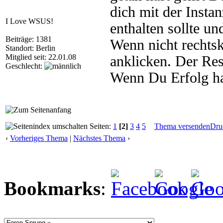
dich mit der Inst
I Love WSUS!
enthalten sollte u
Beiträge: 1381
Wenn nicht rechtsk
Standort: Berlin
Mitglied seit: 22.01.08
anklicken. Der Rest
Geschlecht:
Wenn Du Erfolg has
Seiten:
1
[2]
3
4
5
Thema versenden
Dru
‹
Vorheriges Thema
|
Nächstes Thema
›
Bookmarks
: