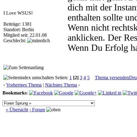
dich mit der Inst
I Love WSUS!
enthalten sollte u
Beiträge: 1381
Wenn nicht rechtsk
Standort: Berlin
Mitglied seit: 22.01.08
anklicken. Der Rest
Geschlecht:
Wenn Du Erfolg has
Seiten:
1
[2]
3
4
5
Thema versenden
Dru
‹
Vorheriges Thema
|
Nächstes Thema
›
Bookmarks
:
« Übersicht
‹ Forum