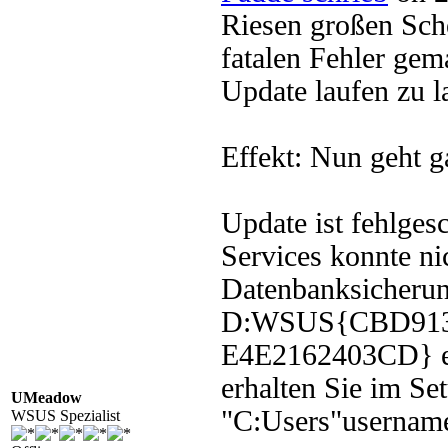
Riesen großen Sche
fatalen Fehler ge
Update laufen zu l
Effekt: Nun geht g
Update ist fehlge
Services konnte ni
Datenbanksicherun
D:WSUS{CBD913
E4E2162403CD} ers
erhalten Sie im Se
UMeadow
"C:Users"userna
WSUS Spezialist