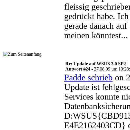
fleissig geschrieb
gedrückt habe. Ich
gerade danach auf 
meinen könntest...
Re: Update auf WSUS 3.0 SP2
Antwort #24 -
27.08.09 um 10:28
Padde schrieb
on 2
Update ist fehlge
Services konnte ni
Datenbanksicherun
D:WSUS{CBD913
E4E2162403CD} ers