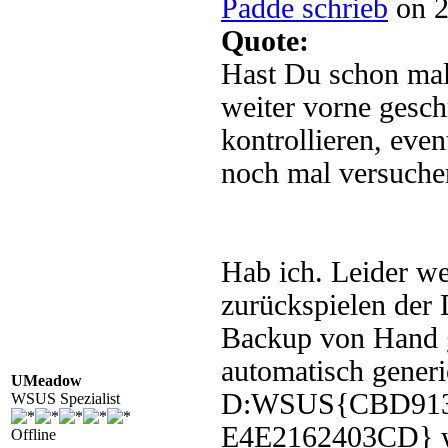
Padde schrieb
on 2
Quote:
Hast Du schon mal
weiter vorne gesc
kontrollieren, even
noch mal versuche
Hab ich. Leider we
zurückspielen der 
Backup von Hand g
automatisch generi
UMeadow
D:WSUS{CBD913
WSUS Spezialist
E4E2162403CD} wei
Offline