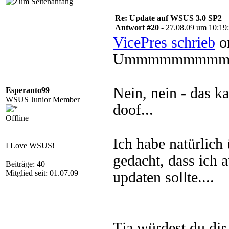
Re: Update auf WSUS 3.0 SP2
Antwort #20 -
27.08.09 um 10:19
VicePres schrieb
on
Ummmmmmmm
Nein, nein - das ka
Esperanto99
WSUS Junior Member
doof...
Offline
Ich habe natürli
I Love WSUS!
gedacht, dass ich
Beiträge: 40
Mitglied seit: 01.07.09
updaten sollte....
Tja würdest du dir