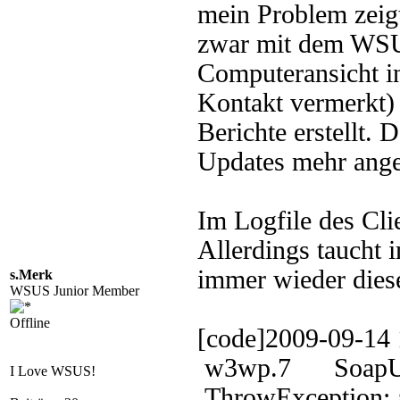
mein Problem zeigt 
zwar mit dem WSU
Computeransicht in
Kontakt vermerkt)
Berichte erstellt.
Updates mehr ange
Im Logfile des Clie
Allerdings taucht 
immer wieder diese
s.Merk
WSUS Junior Member
Offline
[code]2009-09-
w3wp.7 SoapUti
I Love WSUS!
ThrowException: 