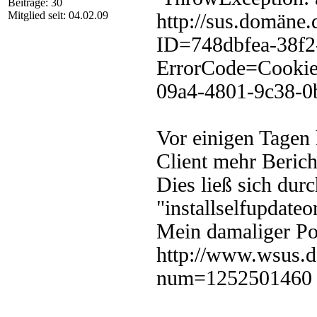
Beiträge: 30
Mitglied seit: 04.02.09
http://sus.domäne.
ID=748dbfea-38f2
ErrorCode=Cookie
09a4-4801-9c38-0
Vor einigen Tagen 
Client mehr Bericht
Dies ließ sich dur
"installselfupdate
Mein damaliger Po
http://www.wsus.d
num=1252501460