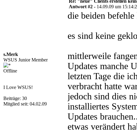
Re: "neue" Clients erstellen kein
Antwort #2 -
14.09.09 um 15:14:
die beiden befehle
es sind keine geklo
mittlerweile fange
s.Merk
WSUS Junior Member
Updates manche Up
Offline
letzten Tage die i
verbracht hatte war
I Love WSUS!
jedoch sind dies ni
Beiträge: 30
Mitglied seit: 04.02.09
installiertes Syste
Updates brauchen..
etwas verändert hab