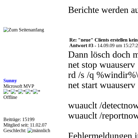
Berichte werden auc
Re: "neue" Clients erstellen kein
Antwort #3 -
14.09.09 um 15:27:
Dann lösch doch m
net stop wuauserv
rd /s /q %windir%
Sunny
net start wuauserv
Microsoft MVP
Offline
wuauclt /detectno
wuauclt /reportno
Beiträge: 15199
Mitglied seit: 11.02.07
Geschlecht:
Fehlermeldungen 