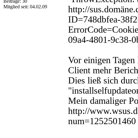
Beiträge: 30
Mitglied seit: 04.02.09
http://sus.domäne.
ID=748dbfea-38f2
ErrorCode=Cookie
09a4-4801-9c38-0
Vor einigen Tagen 
Client mehr Bericht
Dies ließ sich dur
"installselfupdate
Mein damaliger Po
http://www.wsus.d
num=1252501460