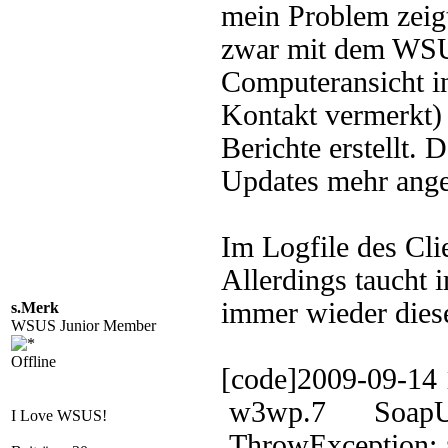
mein Problem zeigt 
zwar mit dem WSU
Computeransicht in
Kontakt vermerkt)
Berichte erstellt.
Updates mehr ange
Im Logfile des Clie
Allerdings taucht 
immer wieder diese
s.Merk
WSUS Junior Member
Offline
[code]2009-09-
w3wp.7 SoapUti
I Love WSUS!
ThrowException: 