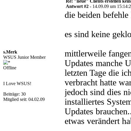
Re: "neue" Clients erstellen kein
Antwort #2 -
14.09.09 um 15:14:
die beiden befehle
es sind keine geklo
mittlerweile fange
s.Merk
WSUS Junior Member
Updates manche Up
Offline
letzten Tage die i
verbracht hatte war
I Love WSUS!
jedoch sind dies ni
Beiträge: 30
Mitglied seit: 04.02.09
installiertes Syste
Updates brauchen..
etwas verändert hab