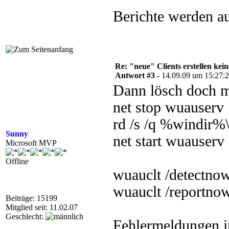
Berichte werden auc
Re: "neue" Clients erstellen kein
Antwort #3 -
14.09.09 um 15:27:
Dann lösch doch m
net stop wuauserv
rd /s /q %windir%
Sunny
net start wuauserv
Microsoft MVP
Offline
wuauclt /detectno
wuauclt /reportno
Beiträge: 15199
Mitglied seit: 11.02.07
Geschlecht:
Fehlermeldungen 